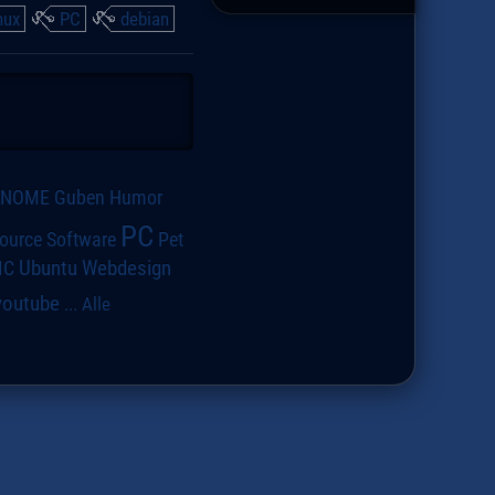
nux
PC
debian
GNOME
Guben
Humor
PC
ource Software
Pet
IC
Ubuntu
Webdesign
youtube
...
Alle