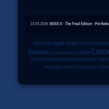
23.05.2026:
BOSS-X - The Final Edition - Pre-Rel
Atari
Apple
DSG
ABBUC
AIB
BOSS-X
C64
Linu
Internet
Leben
Kommunikation
Progra
Pflanzen gegen Zombies
Playstation
atarixle
WhatsApp
chromium
coron