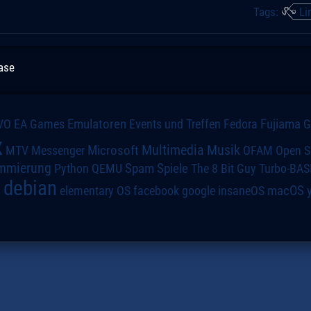
Tags:
Li
ease
VO
Emulatoren
Events und Treffen
Fedora
Fujiama
EA Games
x
Multimedia
Microsoft
Musik
MTV
Messenger
OFAM
Open S
mmierung
Spiele
Spam
The 8 Bit Guy
Turbo-BAS
Python
QEMU
debian
macOS
elementary OS
a
facebook
google
insaneOS