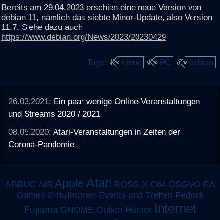
Bereits am 29.04.2023 erschien eine neue Version von
debian 11, nämlich das siebte Minor-Update, also Version
11.7. Siehe dazu auch
https://www.debian.org/News/2023/20230429
Tags:
Linux
PC
debian
26.03.2021:
Ein paar wenige Online-Veranstaltungen
und Streams 2020 / 2021
08.05.2020:
Atari-Veranstaltungen in Zeiten der
Corona-Pandemie
Atari
Apple
ABBUC
AIB
BOSS-X
C64
DSGVO
EA
Emulatoren
Games
Events und Treffen
Fedora
Internet
Fujiama
GNOME
Guben
Humor