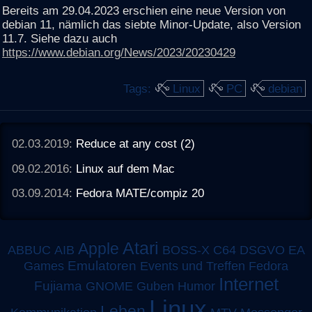
Bereits am 29.04.2023 erschien eine neue Version von
debian 11, nämlich das siebte Minor-Update, also Version
11.7. Siehe dazu auch
https://www.debian.org/News/2023/20230429
Tags:
Linux
PC
debian
02.03.2019:
Reduce at any cost (2)
09.02.2016:
Linux auf dem Mac
03.09.2014:
Fedora MATE/compiz 20
Atari
Apple
ABBUC
AIB
BOSS-X
C64
DSGVO
EA
Emulatoren
Games
Events und Treffen
Fedora
Internet
Fujiama
GNOME
Guben
Humor
Linux
Leben