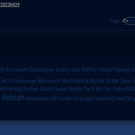
/20230429
Tags:
Li
VO
Emulatoren
Events und Treffen
Fedora
Fujiama
EA Games
x
Multimedia
Microsoft
Musik
MTV
Messenger
OFAM
Open S
mmierung
Spiele
Spam
The 8 Bit Guy
Turbo-BAS
Python
QEMU
debian
macOS
elementary OS
a
facebook
google
insaneOS