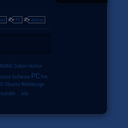
nux
PC
debian
GNOME
Guben
Humor
PC
ource Software
Pet
IC
Ubuntu
Webdesign
youtube
...
Alle