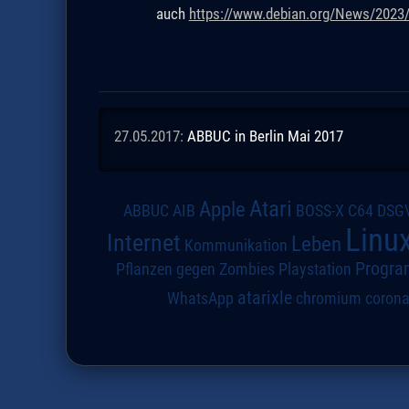
auch
https://www.debian.org/News/2023
27.05.2017:
ABBUC in Berlin Mai 2017
Atari
Apple
DSG
ABBUC
AIB
BOSS-X
C64
Linu
Internet
Leben
Kommunikation
Progra
Pflanzen gegen Zombies
Playstation
atarixle
WhatsApp
chromium
coron