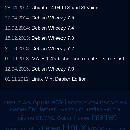
28.04.2014:
Ubuntu 14.04 LTS und SLVoice
27.04.2014:
Debian Wheezy 7.5
10.02.2014:
Debian Wheezy 7.4
15.12.2013:
Debian Wheezy 7.3
21.10.2013:
Debian Wheezy 7.2
01.09.2013:
MATE 1.4's bisher unerreichte Feature List
12.04.2013:
Debian Wheezy 7.0
01.11.2012:
Linux Mint Debian Edition
Atari
Apple
ABBUC
AIB
BOSS-X
C64
DSGVO
EA
Emulatoren
Games
Events und Treffen
Fedora
Internet
Fujiama
GNOME
Guben
Humor
Linux
Leben
MTV
Kommunikation
Messenger