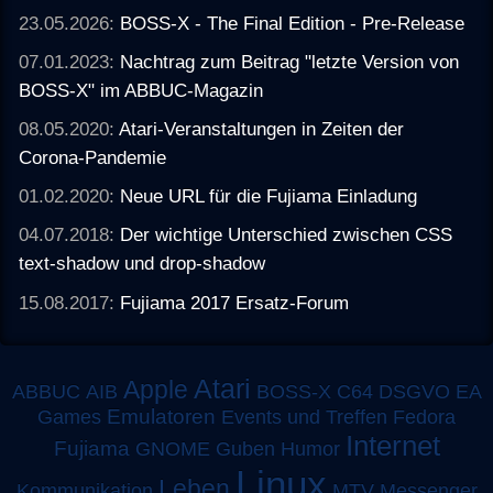
23.05.2026:
BOSS-X - The Final Edition - Pre-Release
07.01.2023:
Nachtrag zum Beitrag "letzte Version von
BOSS-X" im ABBUC-Magazin
08.05.2020:
Atari-Veranstaltungen in Zeiten der
Corona-Pandemie
01.02.2020:
Neue URL für die Fujiama Einladung
04.07.2018:
Der wichtige Unterschied zwischen CSS
text-shadow und drop-shadow
15.08.2017:
Fujiama 2017 Ersatz-Forum
Atari
Apple
ABBUC
AIB
BOSS-X
C64
DSGVO
EA
Emulatoren
Games
Events und Treffen
Fedora
Internet
Fujiama
GNOME
Guben
Humor
Linux
Leben
MTV
Kommunikation
Messenger