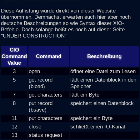
Diese Auflistung wurde direkt von
dieser
Website
übernommen. Demnächst erwarten euch hier aber noch
deutsche Beschreibungen so wie Syntax dieser XIO-
Befehle. Doch solange heißt es noch auf dieser Seite
"UNDER CONSTRUCTION"
CIO
Command
Command
Beschreibung
Value
3
open
öffnet eine Datei zum Lesen
5
get record
lädt einen Datenblock in den
(bload)
Speicher
7
get characters
lädt ein Byte
8
put record
speichert einen Datenblock
(bsave)
11
put characters
speichert ein Byte
12
close
schließt einen IO-Kanal
13
status request