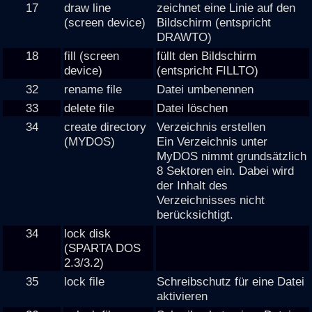
17
draw line
zeichnet eine Linie auf den
(screen device)
Bildschirm (entspricht
DRAWTO)
18
fill (screen
füllt den Bildschirm
device)
(entspricht FILLTO)
32
rename file
Datei umbenennen
33
delete file
Datei löschen
34
create directory
Verzeichnis erstellen
(MYDOS)
Ein Verzeichnis unter
MyDOS nimmt grundsätzlich
8 Sektoren ein. Dabei wird
der Inhalt des
Verzeichnisses nicht
berücksichtigt.
34
lock disk
(SPARTA DOS
2.3/3.2)
35
lock file
Schreibschutz für eine Datei
aktivieren