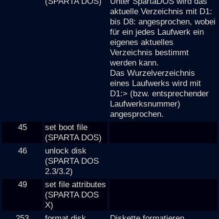
(SPARTA DOS)
Unter SpartaDOS wird das
aktuelle Verzeichnis mit D1:
bis D8: angesprochen, wobei
für ein jedes Laufwerk ein
eigenes aktuelles
Verzeichnis bestimmt
werden kann.
Das Wurzelverzeichnis
eines Laufwerks wird mit
D1:> (bzw. entsprechender
Laufwerksnummer)
angesprochen.
45
set boot file
(SPARTA DOS)
46
unlock disk
(SPARTA DOS
2.3/3.2)
49
set file attributes
(SPARTA DOS
X)
253
format disk
Diskette formatieren