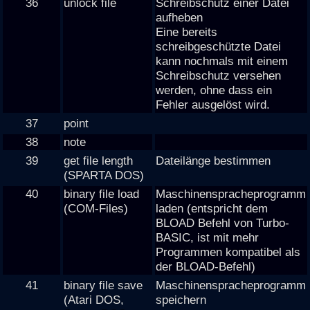
36
unlock file
Schreibschutz einer Datei
aufheben
Eine bereits
schreibgeschützte Datei
kann nochmals mit einem
Schreibschutz versehen
werden, ohne dass ein
Fehler ausgelöst wird.
37
point
38
note
39
get file length
Dateilänge bestimmen
(SPARTA DOS)
40
binary file load
Maschinenspracheprogramm
(COM-Files)
laden (entspricht dem
BLOAD Befehl von Turbo-
BASIC, ist mit mehr
Programmen kompatibel als
der BLOAD-Befehl)
41
binary file save
Maschinenspracheprogramm
(Atari DOS,
speichern