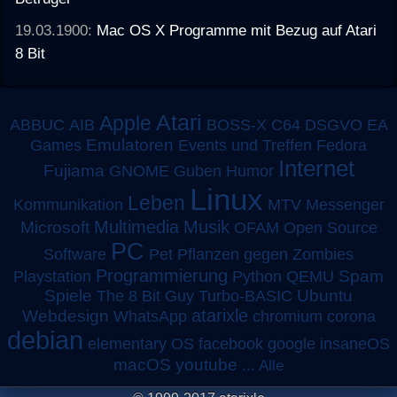
19.03.1900:
Mac OS X Programme mit Bezug auf Atari
8 Bit
Atari
Apple
ABBUC
AIB
BOSS-X
C64
DSGVO
EA
Emulatoren
Games
Events und Treffen
Fedora
Internet
Fujiama
GNOME
Guben
Humor
Linux
Leben
MTV
Kommunikation
Messenger
Multimedia
Musik
Microsoft
OFAM
Open Source
PC
Software
Pet
Pflanzen gegen Zombies
Programmierung
Spam
Playstation
Python
QEMU
Spiele
Turbo-BASIC
Ubuntu
The 8 Bit Guy
atarixle
Webdesign
WhatsApp
chromium
corona
debian
elementary OS
facebook
google
insaneOS
macOS
youtube
...
Alle