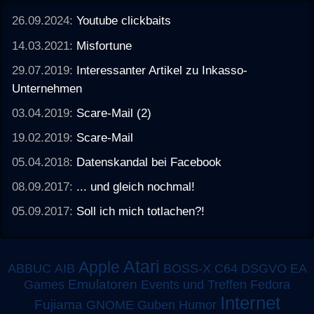
26.09.2024:
Youtube clickbaits
14.03.2021:
Misfortune
29.07.2019:
Interessanter Artikel zu Inkasso-
Unternehmen
03.04.2019:
Scare-Mail (2)
19.02.2019:
Scare-Mail
05.04.2018:
Datenskandal bei Facebook
08.09.2017:
... und gleich nochmal!
05.09.2017:
Soll ich mich totlachen?!
Atari
Apple
ABBUC
AIB
BOSS-X
C64
DSGVO
EA
Emulatoren
Games
Events und Treffen
Fedora
Internet
Fujiama
GNOME
Guben
Humor