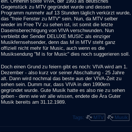
ein. Ohnehin sollte VIVA, der 1993 als deutsches
Gegenstück zu MTV gegründet wurde und dessen
Programm nunmehr auf 13 Stunden täglich verkürzt wurde,
das "freie Fenster zu MTV" sein. Nun, da MTV selber
wieder im Free TV zu sehen ist, ist somit die letzte
Daseinsberechtigung von VIVA verschwunden. Nun
verbleibt der Sender DELUXE MUSIC als einziger
Musikfernsehsender, denn das M in MTV steht ganz
offiziell nicht mehr für Music, auch wenn es die
Musiksendung "M is for Music" dies noch suggerieren soll.
Doch einen Grund zu feiern gibt es noch: VIVA wird am 1.
Dezember - also kurz vor seiner Abschaltung - 25 Jahre
alt. Dann wird nochmal das beste aus der VIVA-Zeit zu
sehen sein. Dumm nur, dass VIVA in den 1990ern
gegründet wurde. Gute Musik hatte es also nie zu sehen
geben - denn wie wir alle wissen, endete die Ära Guter
Musik bereits am 31.12.1989.
Tags:
MTV
Musik