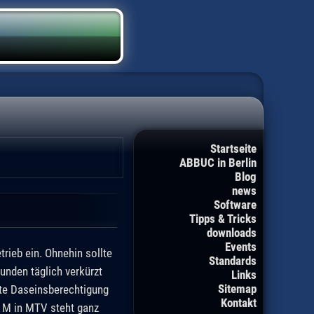
Startseite
ABBUC in Berlin
Blog
news
Software
Tipps & Tricks
downloads
Events
rieb ein. Ohnehin sollte
Standards
nden täglich verkürzt
Links
Sitemap
tzte Daseinsberechtigung
Kontakt
 M in MTV steht ganz