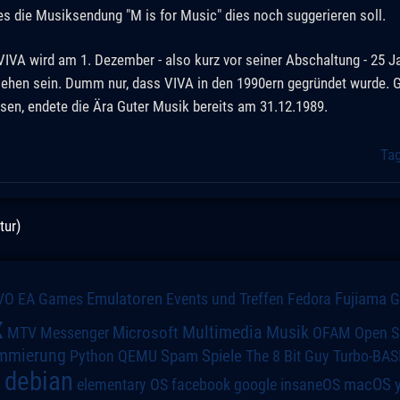
 es die Musiksendung "M is for Music" dies noch suggerieren soll.
VIVA wird am 1. Dezember - also kurz vor seiner Abschaltung - 25 Ja
sehen sein. Dumm nur, dass VIVA in den 1990ern gegründet wurde. G
ssen, endete die Ära Guter Musik bereits am 31.12.1989.
Ta
tur)
VO
Emulatoren
Events und Treffen
Fedora
Fujiama
EA Games
x
Multimedia
Microsoft
Musik
MTV
Messenger
OFAM
Open S
mmierung
Spiele
Spam
The 8 Bit Guy
Turbo-BAS
Python
QEMU
debian
macOS
elementary OS
a
facebook
google
insaneOS