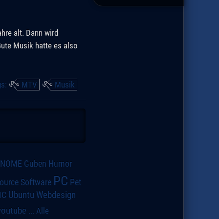
hre alt. Dann wird
ute Musik hatte es also
gs:
MTV
Musik
GNOME
Guben
Humor
PC
ource Software
Pet
IC
Ubuntu
Webdesign
youtube
...
Alle