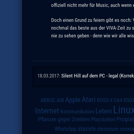
offiziell nicht mehr für Music, auch wenn
Doch einen Grund zu feiern gibt es noch: 
nochmal das beste aus der VIVA-Zeit zu 
nie zu sehen geben - denn wie wir alle wi
18.03.2017:
Silent Hill auf dem PC - legal (Korrek
Atari
Apple
DSG
ABBUC
AIB
BOSS-X
C64
Linu
Internet
Leben
Kommunikation
Progra
Pflanzen gegen Zombies
Playstation
atarixle
WhatsApp
chromium
coron