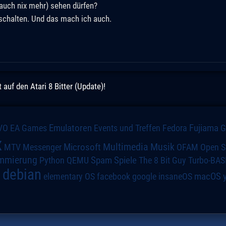
 auch nix mehr) sehen dürfen?
bschalten. Und das mach ich auch.
uf den Atari 8 Bitter (Update)!
VO
Emulatoren
Events und Treffen
Fedora
Fujiama
EA Games
x
Multimedia
Microsoft
Musik
MTV
Messenger
OFAM
Open S
mmierung
Spiele
Spam
The 8 Bit Guy
Turbo-BAS
Python
QEMU
debian
macOS
elementary OS
a
facebook
google
insaneOS