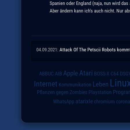
Spanien oder England (naja, nun wird das
Aber ändern kann ich's auch nicht. Nur a
04.09.2021:
Attack Of The Petscii Robots kommt a
Atari
Apple
DSG
ABBUC
AIB
BOSS-X
C64
Linu
Internet
Leben
Kommunikation
Progra
Pflanzen gegen Zombies
Playstation
atarixle
WhatsApp
chromium
coron