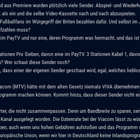
 aus Premiere wurden plötzlich viele Sender. Abspiel- und Wiederh
ls ein und die selbe Video-Kassette nach und nach abzuspielen.
ußballfans im Würgegriff der Briten bezahlen dafür. Und selbst im 
ufzahlen muss?
i im PayTV und nur eine, deren Programm was hermacht, und das ist 
ationen Pro Sieben, davon eine im PayTV. 3 Stationen Kabel 1, davo
n? Wer schaut diese Sender noch?
h, dass einer der eigenen Sender geschaut wird, egal, welches lieb
acom (MTV) hätte mit dem alten Gesetz niemals VIVA übernehmen 
ogramm machen können. Kommt hinzu, dass dieser Sender nicht ei
Wörter, die nicht zusammenpassen. Denn um Bandbreite zu sparen, se
o Kanal ausgelegt worden. Die Datenrate bei der Viacom lässt zu wü
ben, auch wenn uns hohen Gebühren aufstoßen und das Programm u
Europäische Union, wenn wir hier in Deutschland keine Inlandsprog