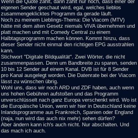
Wenn die Quote zählt, dann zählt nur noch, dass einer der
eigenen Sender geschaut wird, egal, welches lieblos
zusammengeklicktes Programm da gerade läuft.
Noch zu meinem Lieblings-Thema: Die Viacom (MTV)
hätte mit dem alten Gesetz niemals VIVA übernehmen und
platt machen und mit Comedy Central zu einem
Halbtagsprogramm machen können. Kommt hinzu, dass
dieser Sender nicht einmal den richtigen EPG ausstrahlen
kann.
Stichwort "Digitale Bildqualität". Zwei Wörter, die nicht
zusammenpassen. Denn um Bandbreite zu sparen, senden
10 bis 12 Sender auf einem Kanal. DVB ist für 8 Sender
pro Kanal ausgelegt worden. Die Datenrate bei der Viacom
lässt zu wünschen übrig.
Wohl uns, dass wir noch ARD und ZDF haben, auch wenn
uns hohen Gebühren aufstoßen und das Programm
unverschlüsselt nach ganz Europa verschenkt wird. Wo ist
die Europäische Union, wenn wir hier in Deutschland keine
Inlandsprogramme aus Frankreich, Spanien oder England
(naja, nun wird das auch nix mehr) sehen dürfen?
Aber ändern kann ich's auch nicht. Nur abschalten. Und
das mach ich auch.