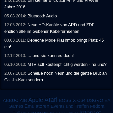
14.01.2016:
Ein kleiner Blick auf MTV und VIVA im
Jahre 2016
05.08.2014:
Bluetooth Audio
12.05.2012:
Neue HD-Kanäle von ARD und ZDF
endlich alle im Gubener Kabelfernsehen
08.03.2011:
Depeche Mode Flashmob bringt Platz 45
ein!
12.12.2010:
... und sie kann es doch!
06.10.2010:
MTV soll kostenpflichtig werden - na und?
20.07.2010:
Scheiße hoch Neun und die ganze Brut an
Call-In-Kacksendern
Atari
Apple
ABBUC
AIB
BOSS-X
C64
DSGVO
EA
Emulatoren
Games
Events und Treffen
Fedora
Internet