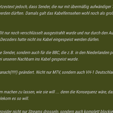
tzestext jedoch, dass Sender, die nur mit übermäßig aufwändiger
 werden dürften. Damals galt das Kabelfernsehen wohl noch als gro
llit nur noch verschlüsselt ausgestrahlt wurde und nur durch den 
ecoders hatte nicht ins Kabel eingespeist werden dürfen.
lte Sender, sondern auch für die BBC, die z.B. in den Niederlanden
ei unseren Nachbarn ins Kabel gespeist wurde.
nach(!!!!!) geändert. Nicht nur MTV, sondern auch VH-1 Deutschla
om machen zu lassen, wie sie will ... denn die Konsequenz wäre, da
elekom es so will.
rovider nicht nur Streams drosseln, sondern auch komplett blockie