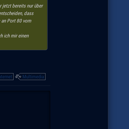
jetzt bereits nur über
entscheiden, dass
c an Port 80 vom
h ich mir einen
nternet
Multimedia