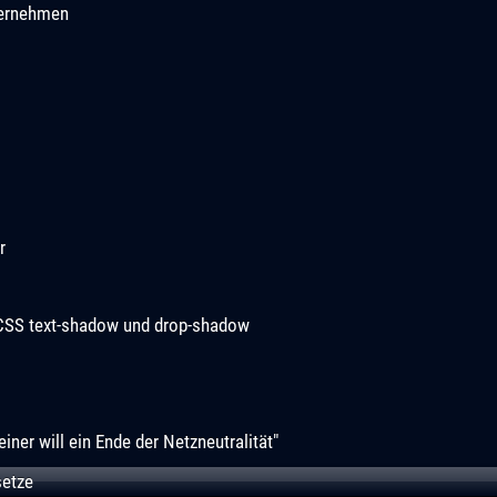
ternehmen
r
 CSS text-shadow und drop-shadow
iner will ein Ende der Netzneutralität"
setze