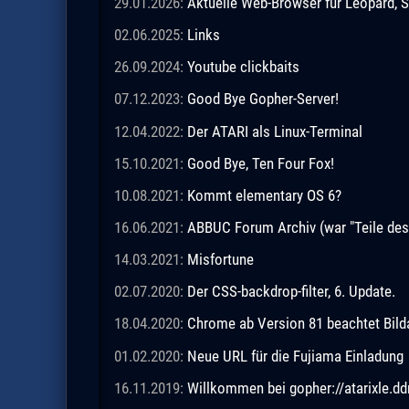
29.01.2026:
Aktuelle Web-Browser für Leopard, S
02.06.2025:
Links
26.09.2024:
Youtube clickbaits
07.12.2023:
Good Bye Gopher-Server!
12.04.2022:
Der ATARI als Linux-Terminal
15.10.2021:
Good Bye, Ten Four Fox!
10.08.2021:
Kommt elementary OS 6?
16.06.2021:
ABBUC Forum Archiv (war "Teile de
14.03.2021:
Misfortune
02.07.2020:
Der CSS-backdrop-filter, 6. Update.
18.04.2020:
Chrome ab Version 81 beachtet Bild
01.02.2020:
Neue URL für die Fujiama Einladung
16.11.2019:
Willkommen bei gopher://atarixle.dd