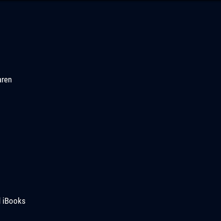
aren
d iBooks