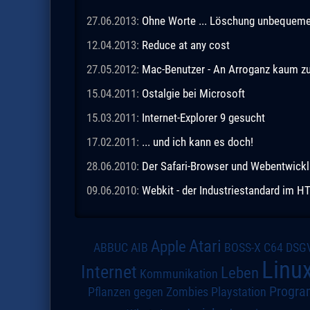
27.06.2013:
Ohne Worte ... Löschung unbequeme
12.04.2013:
Reduce at any cost
27.05.2012:
Mac-Benutzer - An Arroganz kaum zu
15.04.2011:
Ostalgie bei Microsoft
15.03.2011:
Internet-Explorer 9 gesucht
17.02.2011:
... und ich kann es doch!
28.06.2010:
Der Safari-Browser und Webentwick
09.06.2010:
Webkit - der Industriestandard im 
Atari
Apple
DSG
ABBUC
AIB
BOSS-X
C64
Linu
Internet
Leben
Kommunikation
Progra
Pflanzen gegen Zombies
Playstation