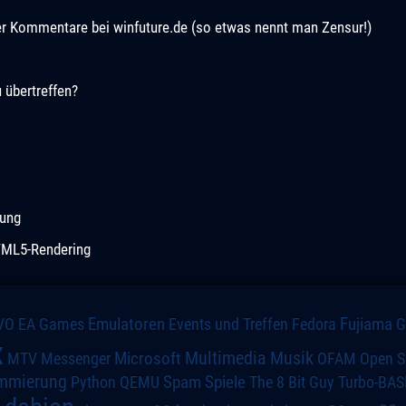
r Kommentare bei winfuture.de (so etwas nennt man Zensur!)
 übertreffen?
lung
HTML5-Rendering
VO
Emulatoren
Events und Treffen
Fedora
Fujiama
EA Games
x
Multimedia
Microsoft
Musik
MTV
Messenger
OFAM
Open S
mmierung
Spiele
Spam
The 8 Bit Guy
Turbo-BAS
Python
QEMU