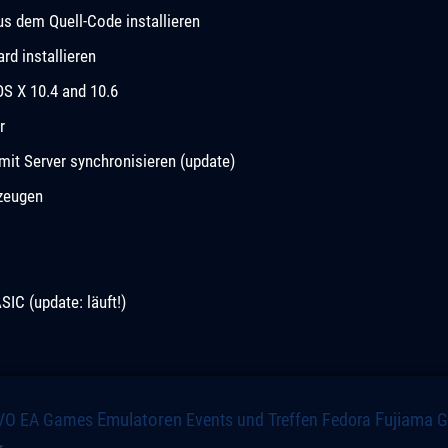
 dem Quell-Code installieren
d installieren
OS X 10.4 and 10.6
r
it Server synchronisieren (update)
rzeugen
C (update: läuft!)
VO
Emulatoren
Events und Treffen
Fedora
Fujiama
EA Games