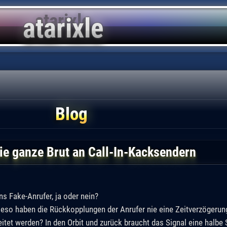
Blog
e ganze Brut an Call-In-Kacksendern
ns Fake-Anrufer, ja oder nein?
Wieso haben die Rückkopplungen der Anrufer nie eine Zeitverzögerun
reitet werden? In den Orbit und zurück braucht das Signal eine halb