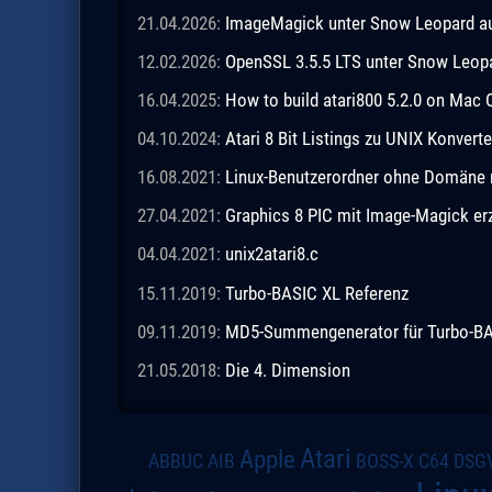
21.04.2026:
ImageMagick unter Snow Leopard aus
12.02.2026:
OpenSSL 3.5.5 LTS unter Snow Leopar
16.04.2025:
How to build atari800 5.2.0 on Mac 
04.10.2024:
Atari 8 Bit Listings zu UNIX Konverte
16.08.2021:
Linux-Benutzerordner ohne Domäne m
27.04.2021:
Graphics 8 PIC mit Image-Magick e
04.04.2021:
unix2atari8.c
15.11.2019:
Turbo-BASIC XL Referenz
09.11.2019:
MD5-Summengenerator für Turbo-BASI
21.05.2018:
Die 4. Dimension
Atari
Apple
DSG
ABBUC
AIB
BOSS-X
C64