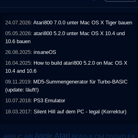
24.07.2026:
Atari800 7.0.0 unter Mac OS X Tiger bauen
05.05.2026:
atari800 5.2.0 unter Mac OS X 10.4 und
10.6 bauen
26.08.2025:
insaneOS
16.04.2025:
How to build atari800 5.2.0 on Mac OS X
10.4 and 10.6
09.11.2019:
MD5-Summengenerator für Turbo-BASIC
(update: läuft!)
10.07.2018:
PS3 Emulator
18.03.2017:
Silent Hill auf dem PC - legal (Korrektur)
Atari
Apple
ABBUC
AIB
BOSS-X
C64
DSGVO
EA