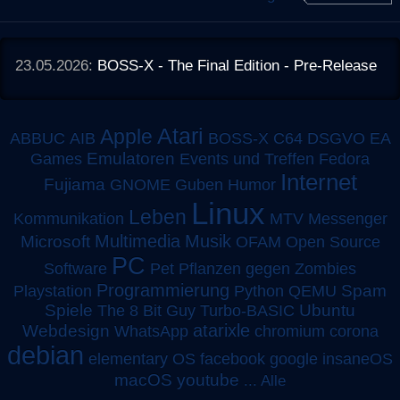
23.05.2026:
BOSS-X - The Final Edition - Pre-Release
Atari
Apple
ABBUC
AIB
BOSS-X
C64
DSGVO
EA
Emulatoren
Games
Events und Treffen
Fedora
Internet
Fujiama
GNOME
Guben
Humor
Linux
Leben
MTV
Kommunikation
Messenger
Multimedia
Musik
Microsoft
OFAM
Open Source
PC
Software
Pet
Pflanzen gegen Zombies
Programmierung
Spam
Playstation
Python
QEMU
Spiele
Turbo-BASIC
Ubuntu
The 8 Bit Guy
atarixle
Webdesign
WhatsApp
chromium
corona
debian
elementary OS
facebook
google
insaneOS
macOS
youtube
...
Alle