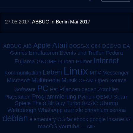
27.05.2017:
ABBUC in Berlin Mai 2017
Atari
Apple
ABBUC
AIB
BOSS-X
C64
DSGVO
EA
Emulatoren
Games
Events und Treffen
Fedora
Internet
Fujiama
GNOME
Guben
Humor
Linux
Leben
MTV
Kommunikation
Messenger
Multimedia
Musik
Microsoft
OFAM
Open Source
PC
Software
Pet
Pflanzen gegen Zombies
Programmierung
Spam
Playstation
Python
QEMU
Spiele
Turbo-BASIC
Ubuntu
The 8 Bit Guy
atarixle
Webdesign
WhatsApp
chromium
corona
debian
elementary OS
facebook
google
insaneOS
macOS
youtube
...
Alle