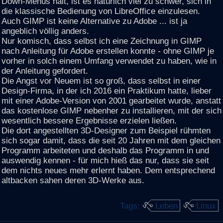
Down-Menüs hält, ist es natürlich viel zu schwer, sich in
die klassische Bedienung von LibreOffice einzulesen.
Auch GIMP ist keine Alternative zu Adobe ... ist ja
angeblich völlig anders.
Nur komisch, dass selbst ich eine Zeichnung in GIMP
nach Anleitung für Adobe erstellen konnte - ohne GIMP je
vorher in solch einem Umfang verwendet zu haben, wie in
der Anleitung gefordert.
Die Angst vor Neuem ist so groß, dass selbst in einer
Design-Firma, in der ich 2016 ein Praktikum hatte, lieber
mit einer Adobe-Version von 2001 gearbeitet wurde, anstatt
das kostenlose GIMP nebenher zu installieren, mit der sich
wesentlich bessere Ergebnisse erzielen ließen.
Die dort angestellten 3D-Designer zum Beispiel rühmten
sich sogar damit, dass die seit 20 Jahren mit dem gleichen
Programm arbeiteten und deshalb das Programm in und
auswendig kennen - für mich hieß das nur, dass sie seit
dem nichts neues mehr erlernt haben. Dem entsprechend
altbacken sahen deren 3D-Werke aus.
Tags:
Leben
Linux