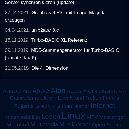
Server synchronisieren (update)
27.04.2021:
Graphics 8 PIC mit Image-Magick
erzeugen
04.04.2021:
unix2atari8.c
15.11.2019:
Turbo-BASIC XL Referenz
09.11.2019:
MD5-Summengenerator für Turbo-BASIC
(update: läuft!)
21.05.2018:
Die 4. Dimension
Atari
Apple
ABBUC
AIB
BOSS-X
C64
DSGVO
EA
Emulatoren
Games
Events und Treffen
Fedora
Internet
Fujiama
GNOME
Guben
Humor
Linux
Leben
MTV
Kommunikation
Messenger
Multimedia
Musik
Microsoft
OFAM
Open Source