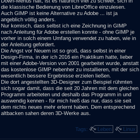
Down-Menüs hält, ist es natürlich viel zu schwer, sich in
die klassische Bedienung von LibreOffice einzulesen.
Auch GIMP ist keine Alternative zu Adobe ... ist ja
angeblich völlig anders.
Nur komisch, dass selbst ich eine Zeichnung in GIMP
nach Anleitung für Adobe erstellen konnte - ohne GIMP je
vorher in solch einem Umfang verwendet zu haben, wie in
der Anleitung gefordert.
Die Angst vor Neuem ist so groß, dass selbst in einer
Design-Firma, in der ich 2016 ein Praktikum hatte, lieber
mit einer Adobe-Version von 2001 gearbeitet wurde, anstatt
das kostenlose GIMP nebenher zu installieren, mit der sich
wesentlich bessere Ergebnisse erzielen ließen.
Die dort angestellten 3D-Designer zum Beispiel rühmten
sich sogar damit, dass die seit 20 Jahren mit dem gleichen
Programm arbeiteten und deshalb das Programm in und
auswendig kennen - für mich hieß das nur, dass sie seit
dem nichts neues mehr erlernt haben. Dem entsprechend
altbacken sahen deren 3D-Werke aus.
Tags:
Leben
Linux