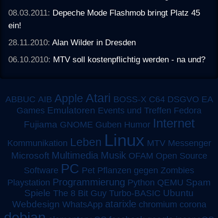
08.03.2011:
Depeche Mode Flashmob bringt Platz 45
ein!
28.11.2010:
Alan Wilder in Dresden
06.10.2010:
MTV soll kostenpflichtig werden - na und?
Atari
Apple
ABBUC
AIB
BOSS-X
C64
DSGVO
EA
Emulatoren
Games
Events und Treffen
Fedora
Internet
Fujiama
GNOME
Guben
Humor
Linux
Leben
MTV
Kommunikation
Messenger
Multimedia
Musik
Microsoft
OFAM
Open Source
PC
Software
Pet
Pflanzen gegen Zombies
Programmierung
Spam
Playstation
Python
QEMU
Spiele
Turbo-BASIC
Ubuntu
The 8 Bit Guy
atarixle
Webdesign
WhatsApp
chromium
corona
debian