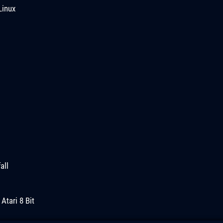
Linux
all
tari 8 Bit