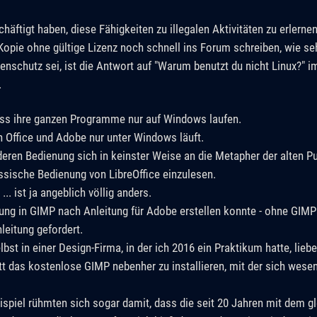
ftigt haben, diese Fähigkeiten zu illegalen Aktivitäten zu erlerne
Kopie ohne gültige Lizenz noch schnell ins Forum schreiben, wie se
schutz sei, ist die Antwort auf "Warum benutzt du nicht Linux?" i
.
dass ihre ganzen Programme nur auf Windows laufen.
n Office und Adobe nur unter Windows läuft.
eren Bedienung sich in keinster Weise an die Metapher der alten Pu
lassische Bedienung von LibreOffice einzulesen.
.. ist ja angeblich völlig anders.
ung in GIMP nach Anleitung für Adobe erstellen konnte - ohne GIMP 
leitung gefordert.
st in einer Design-Firma, in der ich 2016 ein Praktikum hatte, liebe
tt das kostenlose GIMP nebenher zu installieren, mit der sich wesen
ispiel rühmten sich sogar damit, dass die seit 20 Jahren mit dem 