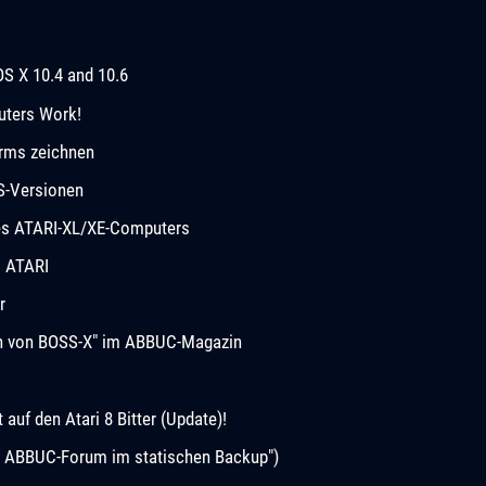
OS X 10.4 and 10.6
uters Work!
rms zeichnen
S-Versionen
des ATARI-XL/XE-Computers
m ATARI
r
ion von BOSS-X" im ABBUC-Magazin
uf den Atari 8 Bitter (Update)!
s ABBUC-Forum im statischen Backup")