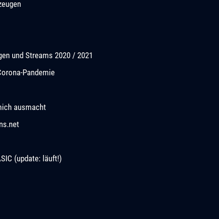
rzeugen
ngen und Streams 2020 / 2021
r Corona-Pandemie
mich ausmacht
ns.net
C (update: läuft!)