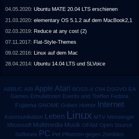
04.05.2020:
Ubuntu MATE 20.04 LTS erschienen
21.03.2020:
elementary OS 5.1.2 auf dem MacBook2,1
02.03.2019:
Reduce at any cost (2)
07.11.2017:
Flat-Style-Themes
09.02.2016:
Linux auf dem Mac
28.04.2014:
Ubuntu 14.04 LTS und SLVoice
Atari
Apple
ABBUC
AIB
BOSS-X
C64
DSGVO
EA
Emulatoren
Games
Events und Treffen
Fedora
Internet
Fujiama
GNOME
Guben
Humor
Linux
Leben
MTV
Kommunikation
Messenger
Multimedia
Musik
Microsoft
OFAM
Open Source
PC
Software
Pet
Pflanzen gegen Zombies