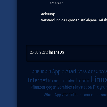
ersetzen)
Achtung:
Verwendung des ganzen auf eigene Gefah
26.08.2025:
insaneOS
Atari
Apple
DSG
ABBUC
AIB
BOSS-X
C64
Linu
Internet
Leben
Kommunikation
Progra
Pflanzen gegen Zombies
Playstation
atarixle
WhatsApp
chromium
coron