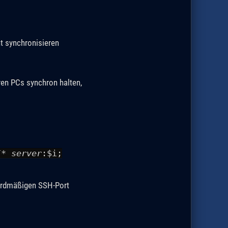
nt synchronisieren
ren PCs synchron halten,
/*
server
:$i;
dardmäßigen SSH-Port