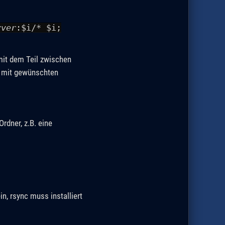
rver
:$i/* $i;
mit dem Teil zwischen
k mit gewünschten
rdner, z.B. eine
, rsync muss installiert