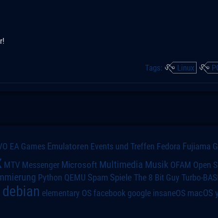
r!
Tags:
Linux
P
VO
Emulatoren
Events und Treffen
Fedora
Fujiama
EA Games
x
Multimedia
Microsoft
Musik
MTV
Messenger
OFAM
Open S
mmierung
Spiele
Spam
The 8 Bit Guy
Turbo-BAS
Python
QEMU
debian
macOS
elementary OS
a
facebook
google
insaneOS