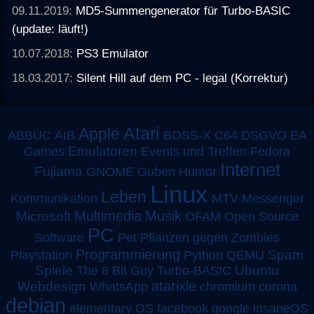
09.11.2019:
MD5-Summengenerator für Turbo-BASIC
(update: läuft!)
10.07.2018:
PS3 Emulator
18.03.2017:
Silent Hill auf dem PC - legal (Korrektur)
Atari
Apple
ABBUC
AIB
BOSS-X
C64
DSGVO
EA
Emulatoren
Games
Events und Treffen
Fedora
Internet
Fujiama
GNOME
Guben
Humor
Linux
Leben
MTV
Kommunikation
Messenger
Multimedia
Musik
Microsoft
OFAM
Open Source
PC
Software
Pet
Pflanzen gegen Zombies
Programmierung
Spam
Playstation
Python
QEMU
Spiele
Turbo-BASIC
Ubuntu
The 8 Bit Guy
atarixle
Webdesign
WhatsApp
chromium
corona
debian
elementary OS
facebook
google
insaneOS