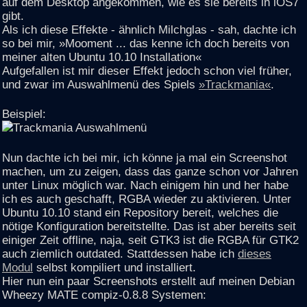
auf dem Desktop angekommen, wie es sie bereits in iOS7
gibt.
Als ich diese Effekte - ähnlich Milchglas - sah, dachte ich
so bei mir, »Mooment ... das kenne ich doch bereits von
meiner alten Ubuntu 10.10 Installation«
Aufgefallen ist mir dieser Effekt jedoch schon viel früher,
und zwar im Auswahlmenü des Spiels
»Trackmania«
.
Beispiel:
Nun dachte ich bei mir, ich könne ja mal ein Screenshot
machen, um zu zeigen, dass das ganze schon vor Jahren
unter Linux möglich war. Nach einigem hin und her habe
ich es auch geschafft, RGBA wieder zu aktivieren. Unter
Ubuntu 10.10 stand ein Repository bereit, welches die
nötige Konfiguration bereitstellte. Das ist aber bereits seit
einiger Zeit offline, naja, seit GTK3 ist die RGBA für GTK2
auch ziemlich outdated. Stattdessen habe ich
dieses
Modul
selbst kompiliert und installiert.
Hier nun ein paar Screenshots erstellt auf meinen Debian
Wheezy MATE compiz-0.8.8 Systemen: