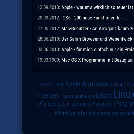
12.09.2013:
Apple - warum's wirklich so teuer ist
20.09.2012:
iOS6 - 200 neue Funktionen für ...
27.05.2012:
Mac-Benutzer - An Arroganz kaum zu
28.06.2010:
Der Safari-Browser und Webentwick
02.06.2010:
Apple - für mich einfach nur ein Prei
19.03.1900:
Mac OS X Programme mit Bezug auf A
Atari
Apple
DSG
ABBUC
AIB
BOSS-X
C64
Linu
Internet
Leben
Kommunikation
Progra
Pflanzen gegen Zombies
Playstation
atarixle
WhatsApp
chromium
coron