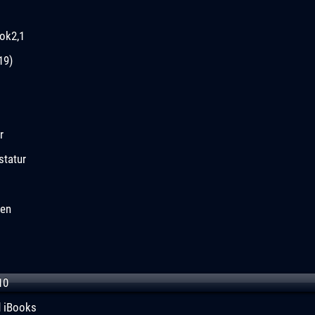
ok2,1
19)
r
statur
gen
10
d iBooks