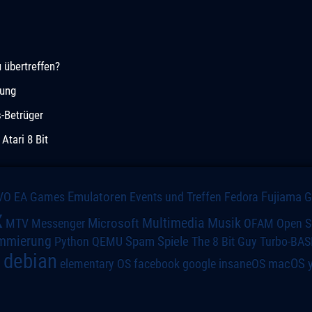
 übertreffen?
lung
s-Betrüger
tari 8 Bit
VO
Emulatoren
Events und Treffen
Fedora
Fujiama
EA Games
x
Multimedia
Microsoft
Musik
MTV
Messenger
OFAM
Open S
mmierung
Spiele
Spam
The 8 Bit Guy
Turbo-BAS
Python
QEMU
debian
macOS
elementary OS
a
facebook
google
insaneOS