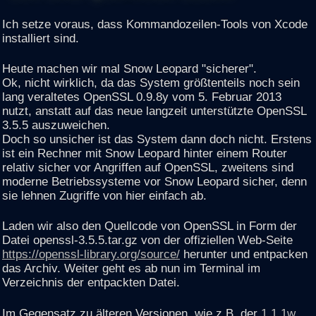
Ich setze voraus, dass Kommandozeilen-Tools von Xcode
installiert sind.
Heute machen wir mal Snow Leopard "sicherer".
Ok, nicht wirklich, da das System größtenteils noch sein
lang veraltetes OpenSSL 0.9.8y vom 5. Februar 2013
nutzt, anstatt auf das neue langzeit unterstützte OpenSSL
3.5.5 auszuweichen.
Doch so unsicher ist das System dann doch nicht. Erstens
ist ein Rechner mit Snow Leopard hinter einem Router
relativ sicher vor Angriffen auf OpenSSL, zweitens sind
moderne Betriebssysteme vor Snow Leopard sicher, denn
sie lehnen Zugriffe von hier einfach ab.
Laden wir also den Quellcode von OpenSSL in Form der
Datei openssl-3.5.5.tar.gz von der offiziellen Web-Seite
https://openssl-library.org/source/
herunter und entpacken
das Archiv. Weiter geht es ab nun im Terminal im
Verzeichnis der entpackten Datei.
Im Gegensatz zu älteren Versionen, wie z.B. der
1.1.1w