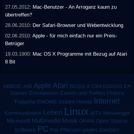
27.05.2012:
Mac-Benutzer - An Arroganz kaum zu
übertreffen?
28.06.2010:
Der Safari-Browser und Webentwicklung
02.06.2010:
Apple - für mich einfach nur ein Preis-
Betrüger
19.03.1900:
Mac OS X Programme mit Bezug auf Atari
8 Bit
Atari
Apple
ABBUC
AIB
BOSS-X
C64
DSGVO
EA
Emulatoren
Games
Events und Treffen
Fedora
Internet
Fujiama
GNOME
Guben
Humor
Linux
Leben
MTV
Kommunikation
Messenger
Multimedia
Musik
Microsoft
OFAM
Open Source
PC
Software
Pet
Pflanzen gegen Zombies