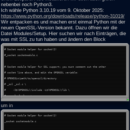
nebenbei noch Python3.
Ich wähle Python 3.10.19 vom 9. Oktober 2025:
https://www.python.org/downloads/release/python-31019/
Wir entpacken es und machen erst einmal Python mit der
neuen OpenSSL-Version bekannt. Dazu öffnen wir die
Datei Modules/Setup. Hier suchen wir nach Einträgen, die
was mit SSL zu tun haben und ändern den Block
# Socket module helper for socket(2)
#_socket socketmodule.c
# Socket module helper for SSL support; you must comment out the other
# socket line above, and edit the OPENSSL variable:
# OPENSSL=/path/to/openssl/directory
# _ssl _ssl.c \
# -I$(OPENSSL)/include -L$(OPENSSL)/lib \
# -lssl -lcrypto
#_hashlib _hashopenssl.c \
um in
# -I$(OPENSSL)/include -L$(OPENSSL)/lib \
# -lcrypto
# Socket module helper for socket(2)
_socket socketmodule.c