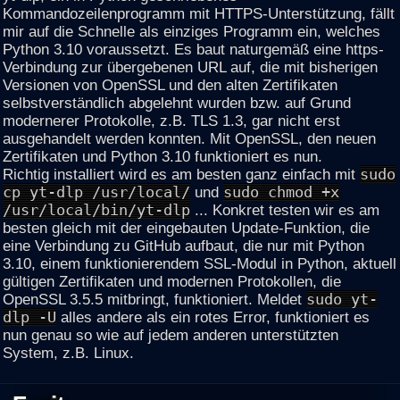
Kommandozeilenprogramm mit HTTPS-Unterstützung, fällt
mir auf die Schnelle als einziges Programm ein, welches
Python 3.10 voraussetzt. Es baut naturgemäß eine https-
Verbindung zur übergebenen URL auf, die mit bisherigen
Versionen von OpenSSL und den alten Zertifikaten
selbstverständlich abgelehnt wurden bzw. auf Grund
modernerer Protokolle, z.B. TLS 1.3, gar nicht erst
ausgehandelt werden konnten. Mit OpenSSL, den neuen
Zertifikaten und Python 3.10 funktioniert es nun.
Richtig installiert wird es am besten ganz einfach mit
sudo
cp yt-dlp /usr/local/
und
sudo chmod +x
/usr/local/bin/yt-dlp
... Konkret testen wir es am
besten gleich mit der eingebauten Update-Funktion, die
eine Verbindung zu GitHub aufbaut, die nur mit Python
3.10, einem funktionierendem SSL-Modul in Python, aktuell
gültigen Zertifikaten und modernen Protokollen, die
OpenSSL 3.5.5 mitbringt, funktioniert. Meldet
sudo yt-
dlp -U
alles andere als ein rotes Error, funktioniert es
nun genau so wie auf jedem anderen unterstützten
System, z.B. Linux.