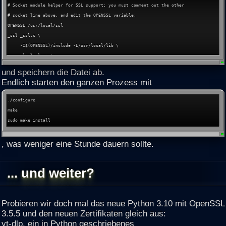
# Socket module helper for SSL support; you must comment out the other
# socket line above, and edit the OPENSSL variable:
OPENSSL=/usr/local/ssl
_ssl _ssl.c \
-I$(OPENSSL)/include -L/usr/local/lib \
-lssl -lcrypto
_hashlib _hashopenssl.c \
und speichern die Datei ab.
-I$(OPENSSL)/include -L/usr/local/lib \
Endlich starten den ganzen Prozess mit
-lcrypto
./configure
make
sudo make install
, was weniger eine Stunde dauern sollte.
... und weiter?
Probieren wir doch mal das neue Python 3.10 mit OpenSSL
3.5.5 und den neuen Zertifikaten gleich aus:
yt-dlp, ein in Python geschriebenes