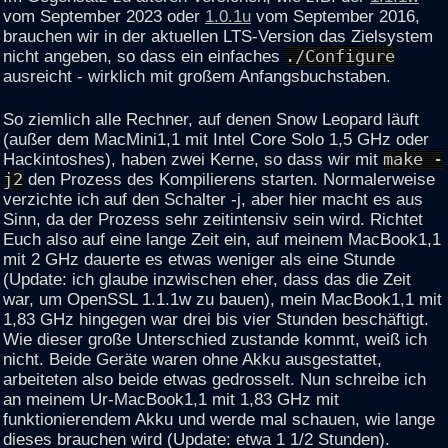
vom September 2023 oder
1.0.1u
vom September 2016,
brauchen wir in der aktuellen LTS-Version das Zielsystem
nicht angeben, so dass ein einfaches
./Configure
ausreicht - wirklich mit großem Anfangsbuchstaben.
So ziemlich alle Rechner, auf denen Snow Leopard läuft
(außer dem MacMini1,1 mit Intel Core Solo 1,5 GHz oder
Hackintoshes), haben zwei Kerne, so dass wir mit
make -
j2
den Prozess des Kompilierens starten. Normalerweise
verzichte ich auf den Schalter -j, aber hier macht es aus
Sinn, da der Prozess sehr zeitintensiv sein wird. Richtet
Euch also auf eine lange Zeit ein, auf meinem MacBook1,1
mit 2 GHz dauerte es etwas weniger als eine Stunde
(Update: ich glaube inzwischen eher, dass das die Zeit
war, um OpenSSL 1.1.1w zu bauen), mein MacBook1,1 mit
1,83 GHz hingegen war drei bis vier Stunden beschäftigt.
Wie dieser große Unterschied zustande kommt, weiß ich
nicht. Beide Geräte waren ohne Akku ausgestattet,
arbeiteten also beide etwas gedrosselt. Nun schreibe ich
an meinem Ur-MacBook1,1 mit 1,83 GHz mit
funktionierendem Akku und werde mal schauen, wie lange
dieses brauchen wird (Update: etwa 1 1/2 Stunden).