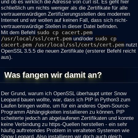
und ob es wirklich die Adresse von curl ist. Es geht hier
schließlich um nichts weniger als die Zertifikate für alle
vertrauenswürdigen Zertifizierungsstellen des modernen
Internet und wir wollen auf keinen Fall, dass sich nicht-
vertrauenswürdige Stellen in dieser Datei befinden.
Mit dem Befehl
sudo cp cacert.pem
/usr/local/ssl/cert.pem
und/oder
sudo cp
cacert.pem /usr/local/ssl/certs/cert.pem
nutzt
OpenSSL 3.5.5 die neuen Zertifikate (ersterer Befehl reicht
aus).
Was fangen wir damit an?
Der Grund, warum ich OpenSSL überhaupt unter Snow
Leopard bauen wollte, war, dass ich PIP in Python3 zum
Laufen bringen wollte, um für ein anderes Open-Source-
Programm Abhängigkeiten installieren zu können. PIP
scheiterte jedoch an abgelaufenen Zertifikaten und konnte
keine Verbindung zu https-Quellen herstellen - ein sehr
häufig auftretendes Problem in veralteten Systemen wie
Snow Leopard. Also installieren wir doch auch gleich