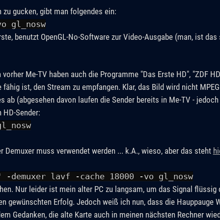
 zu gucken, gibt man folgendes ein:
vo gl_nosw
rste, benutzt OpenGL-No-Software zur Video-Ausgabe (man, ist das
orher Me-TV haben auch die Programme "Das Erste HD", "ZDF HD" .
fähig ist, den Stream zu empfangen. Klar, das Bild wird nicht MPEG
es ab (abgesehen davon laufen die Sender bereits in Me-TV - jedoch
n HD-Sender:
gl_nosw
rer Demuxer muss verwendet werden ... k.A., wieso, aber das steht
hi
" -demuxer lavf -cache 18000 -vo gl_nosw
hen. Nur leider ist mein alter PC zu langsam, um das Signal flüssig 
 den gewünschten Erfolg. Jedoch weiß ich nun, dass die Hauppauge
 dem Gedanken, die alte Karte auch in meinen nächsten Rechner wie