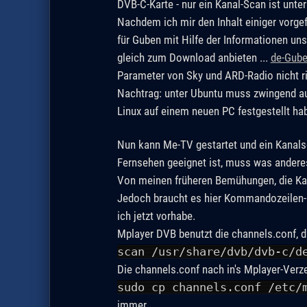
DVB-C-Karte - nur ein Kanal-Scan ist unter
Nachdem ich mir den Inhalt einiger vorgef
für Guben mit Hilfe der Informationen un
gleich zum Download anbieten ...
de-Gube
Parameter von Sky und ARD-Radio nicht ri
Nachtrag: unter Ubuntu muss zwingend auch
Linux auf einem neuen PC festgestellt ha
Nun kann Me-TV gestartet und ein Kanalsc
Fernsehen geeignet ist, muss was anderes
Von meinen früheren Bemühungen, die Kart
Jedoch braucht es hier Kommandozeilen-Ei
ich jetzt vorhabe.
Mplayer DVB benutzt die channels.conf, d
scan /usr/share/dvb/dvb-c/d
Die channels.conf nach in's Mplayer-Verz
sudo cp channels.conf /etc/
immer.