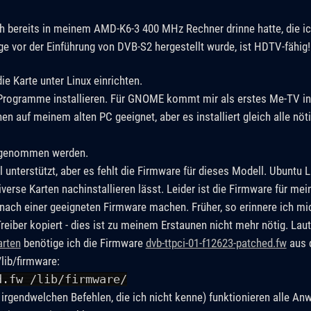
 ich bereits in meinem AMD-K6-3 400 MHz Rechner drinne hatte, die 
ge vor der Einführung von DVB-S2 hergestellt wurde, ist HDTV-fähig!
ie Karte unter Linux einrichten.
-Programme installieren. Für GNOME kommt mir als erstes Me-TV in
en auf meinem alten PC geeignet, aber es installiert gleich alle nöti
 genommen werden.
l unterstützt, aber es fehlt die Firmware für dieses Modell. Ubuntu L
verse Karten nachinstallieren lässt. Leider ist die Firmware für mein
nach einer geeigneten Firmware machen. Früher, so erinnere ich mich
eiber kopiert - dies ist zu meinem Erstaunen nicht mehr nötig. Laut
arten
benötige ich die Firmware
dvb-ttpci-01-f12623-patched.fw
aus 
lib/firmware:
d.fw /lib/firmware/
irgendwelchen Befehlen, die ich nicht kenne) funktionieren alle A