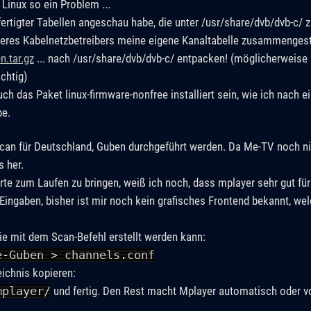
 Linux so ein Problem ...
ertigter Tabellen angeschau habe, die unter /usr/share/dvb/dvb-c/ zu
seres Kabelnetzbetreibers meine eigene Kanaltabelle zusammengestel
n.tar.gz
... nach /usr/share/dvb/dvb-c/ entpacken! (möglicherweise
chtig)
 das Paket linux-firmware-nonfree installiert sein, wie ich nach ei
be.
an für Deutschland, Guben durchgeführt werden. Da Me-TV noch nich
 her.
e zum Laufen zu bringen, weiß ich noch, dass mplayer sehr gut für
ngaben, bisher ist mir noch kein grafisches Frontend bekannt, wel
ie mit dem Scan-Befehl erstellt werden kann:
e-Guben > channels.conf
eichnis kopieren:
mplayer/
und fertig. Den Rest macht Mplayer automatisch oder vo