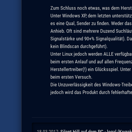
Zum Schluss noch etwas, was dem Herstel
Unter Windows XP, dem letzten unterstüt
es eine Qual, Sender zu finden. Weder d
Anhieb. Oft sind mehrere Duzend Suchläu
Signalstärke und 90+% Signalqualität). D
kein Blindscan durchgeführt).
Unter Linux jedoch werden ALLE verfügba
beim ersten Anlauf und auf allen Frequen
Herstellertreiber(!) ein Glücksspiel. Unt
beim ersten Versuch.
Die Unzuverlässigkeit des Windows-Treiber
jedoch wird das Produkt durch fehlerhafte
18.03.2017:
Silent Hill auf dem PC - legal (Korrek