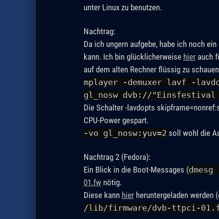
unter Linux zu benutzen.
Nachtrag:
Da ich ungern aufgebe, habe ich noch ein
kann. Ich bin glücklicherweise
hier
auch f
auf dem alten Rechner flüssig zu schauen
mplayer -demuxer lavf -lavd
gl_nosw dvb://"Einsfestival
Die Schalter -lavdopts skipframe=nonref:s
CPU-Power gespart.
-vo gl_nosw:yuv=2
soll wohl die A
Nachtrag 2 (Fedora):
Ein Blick in die Boot-Messages (
dmesg 
01.fw
nötig.
Diese kann
hier
heruntergeladen werden (
/lib/firmware/dvb-ttpci-01.