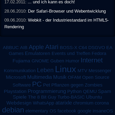
17.02.2011:
... und ich kann es doch!
28.06.2010:
Der Safari-Browser und Webentwicklung
09.06.2010:
Webkit - der Industriestandard im HTML5-
Rendering
Atari
Apple
ABBUC
AIB
BOSS-X
C64
DSGVO
EA
Emulatoren
Games
Events und Treffen
Fedora
Internet
Fujiama
GNOME
Guben
Humor
Linux
Leben
MTV
Kommunikation
Messenger
Multimedia
Musik
Microsoft
OFAM
Open Source
PC
Software
Pet
Pflanzen gegen Zombies
Programmierung
Spam
Playstation
Python
QEMU
Spiele
Turbo-BASIC
Ubuntu
The 8 Bit Guy
atarixle
Webdesign
WhatsApp
chromium
corona
debian
elementary OS
facebook
google
insaneOS