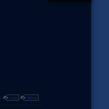
s:
Linux
debian