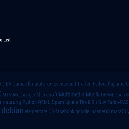
e List
VO
Emulatoren
Events und Treffen
Fedora
Fujiama
EA Games
x
Multimedia
Microsoft
Musik
MTV
Messenger
OFAM
Open S
mmierung
Spiele
Spam
The 8 Bit Guy
Turbo-BAS
Python
QEMU
debian
macOS
elementary OS
a
facebook
google
insaneOS