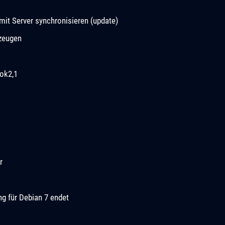
it Server synchronisieren (update)
rzeugen
ok2,1
r
ng für Debian 7 endet