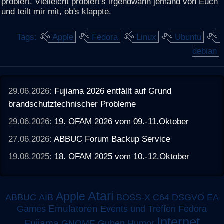
probiert. Vielleicht probiert's irgendwann jemand von Euch
und teilt mir mit, ob's klappte.
Tags:
Apple
Fedora
Linux
Ubuntu
debian
29.06.2026:
Fujiama 2026 entfällt auf Grund
brandschutztechnischer Probleme
29.06.2026:
19. OFAM 2026 vom 09.-11.Oktober
27.06.2026:
ABBUC Forum Backup Service
19.08.2025:
18. OFAM 2025 vom 10.-12.Oktober
Atari
Apple
ABBUC
AIB
BOSS-X
C64
DSGVO
EA
Emulatoren
Games
Events und Treffen
Fedora
Internet
Fujiama
GNOME
Guben
Humor