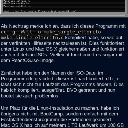
#include <string.h>
#include <stdio.h>
#include <stdlib.h>
static char *iso_name = {"trusty-desktop-amd64.iso"};
int main(int argc, char **argv)
{
int fd, ret;
unsigned char buf[2048 - 64];
Als Nachtrag merke ich an, dass ich dieses Programm mit
off_t lba;
size_t buf_size = 2048 - 64;
cc -g -Wall -o make_single_eltorito
fd = open(iso_name, O_RDWR);
make_single_eltorito.c
kompiliert habe, so wie auf
if (fd == -1)
goto err_ex;
der verlinkten Hilfeseite nachzulesen ist. Dies funktioniert
if (lseek(fd, (off_t) 32768 + 2048 + 71, SEEK_SET) == -1)
goto err_ex;
ret = read(fd, buf, 4);
unter Linux und Mac OS X gleichermaßen und funktioniert
if (ret == -1)
goto err_ex;
auch mit debian-ISOs. Vielleicht funktioniert es sogar mit
if (ret < 4) {
fprintf(stderr, "Cannot read 4 bytes from %s\n", iso_name);
dem ReactOS.iso-Image.
exit(1);
}
lba = buf[0] | (buf[1] << 8) | (buf[2] << 16) | (buf[3] << 24);
if (lseek(fd, lba * 2048 + 64, SEEK_SET) == -1)
goto err_ex;
Zunächst habe ich den Namen der ISO-Datei im
memset(buf, 0, buf_size);
ret = write(fd, buf, buf_size);
Programmcode geändert, dieser ist hard-kodiert, d.h., er
if (ret == -1)
goto err_ex;
lässt sich nicht zur Laufzeit des Programms ändern. Dies
if (ret < buf_size) {
fprintf(stderr, "Cannot write %d bytes to %s\n", (int) buf_size, iso_name);
hab ich kompiliert, ausgeführt, DVD gebrannt und nun
exit(1);
}
close(fd);
bootet sie auch problemlos.
printf("done\n");
exit(0);
err_ex:;
perror(iso_name);
Um Platz für die Linux-Installation zu machen, habe ich
exit(1);
}
übrigens nicht mit BootCamp, sondern einfach mit dem
Festplattendienstprogramm die Partitionen geändert.
Mac OS X hab ich auf meinem 1 TB Laufwerk um 100 GB