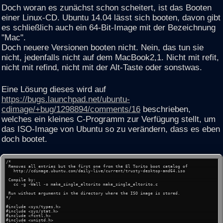
Doch woran es zunächst schon scheitert, ist das Booten
einer Linux-CD. Ubuntu 14.04 lässt sich booten, davon gibt
es schließlich auch ein 64-Bit-Image mit der Bezeichnung
"Mac".
Doch neuere Versionen booten nicht. Nein, das tun sie
nicht, jedenfalls nicht auf dem MacBook2,1. Nicht mit refit,
nicht mit refind, nicht mit der Alt-Taste oder sonstwas.
Eine Lösung dieses wird auf
https://bugs.launchpad.net/ubuntu-
cdimage/+bug/1298894/comments/16
beschrieben,
welches ein kleines C-Programm zur Verfügung stellt, um
das ISO-Image von Ubuntu so zu verändern, dass es eben
doch bootet.
/*
Removes all entries but the first one from the El Torito boot catalog of
http://cdimage.ubuntu.com/daily-live/current/trusty-desktop-amd64.iso
Compile by:
cc -g -Wall -o make_single_eltorito make_single_eltorito.c
Run without arguments in the directory where the ISO image is stored.
*/
#include <sys/types.h>
#include <sys/stat.h>
#include <fcntl.h>
#include <unistd.h>