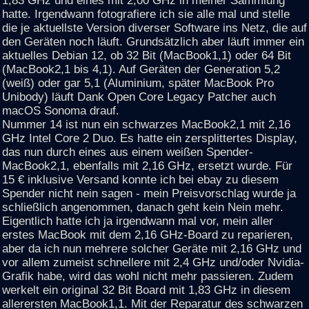
hatte. Irgendwann fotografiere ich sie alle mal und stelle
die je aktuellste Version diverser Software ins Netz, die auf
den Geräten noch läuft. Grundsätzlich aber läuft immer ein
aktuelles Debian 12, ob 32 Bit (MacBook1,1) oder 64 Bit
(MacBook2,1 bis 4,1). Auf Geräten der Generation 5,2
(weiß) oder gar 5,1 (Aluminium, später MacBook Pro
Unibody) läuft Dank Open Core Legacy Patcher auch
macOS Sonoma drauf.
Nummer 14 ist nun ein schwarzes MacBook2,1 mit 2,16
GHz Intel Core 2 Duo. Es hatte ein zersplittertes Display,
das nun durch eines aus einem weißen Spender-
MacBook2,1, ebenfalls mit 2,16 GHz, ersetzt wurde. Für
15 € inklusive Versand konnte ich bei ebay zu diesem
Spender nicht nein sagen - mein Preisvorschlag wurde ja
schließlich angenommen, danach geht kein Nein mehr.
Eigentlich hatte ich ja irgendwann mal vor, mein aller
erstes MacBook mit dem 2,16 GHz-Board zu reparieren,
aber da ich nun mehrere solcher Geräte mit 2,16 GHz und
vor allem zumeist schnellere mit 2,4 GHz und/oder Nvidia-
Grafik habe, wird das wohl nicht mehr passieren. Zudem
werkelt ein original 32 Bit Board mit 1,83 GHz in diesem
allerersten MacBook1,1. Mit der Reparatur des schwarzen