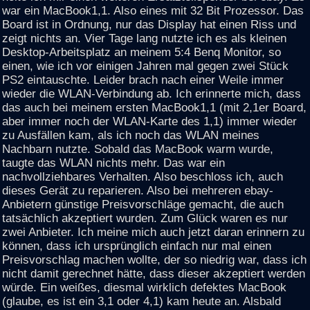
war ein MacBook1,1. Also eines mit 32 Bit Prozessor. Das
Board ist in Ordnung, nur das Display hat einen Riss und
zeigt nichts an. Vier Tage lang nutzte ich es als kleinen
Desktop-Arbeitsplatz an meinem 5:4 Benq Monitor, so
einen, wie ich vor einigen Jahren mal gegen zwei Stück
PS2 eintauschte. Leider brach nach einer Weile immer
wieder die WLAN-Verbindung ab. Ich erinnerte mich, dass
das auch bei meinem ersten MacBook1,1 (mit 2,1er Board,
aber immer noch der WLAN-Karte des 1,1) immer wieder
zu Ausfällen kam, als ich noch das WLAN meines
Nachbarn nutzte. Sobald das MacBook warm wurde,
taugte das WLAN nichts mehr. Das war ein
nachvollziehbares Verhalten. Also beschloss ich, auch
dieses Gerät zu reparieren. Also bei mehreren ebay-
Anbietern günstige Preisvorschläge gemacht, die auch
tatsächlich akzeptiert wurden. Zum Glück waren es nur
zwei Anbieter. Ich meine mich auch jetzt daran erinnern zu
können, dass ich ursprünglich einfach nur mal einen
Preisvorschlag machen wollte, der so niedrig war, dass ich
nicht damit gerechnet hätte, dass dieser akzeptiert werden
würde. Ein weißes, diesmal wirklich defektes MacBook
(glaube, es ist ein 3,1 oder 4,1) kam heute an. Alsbald