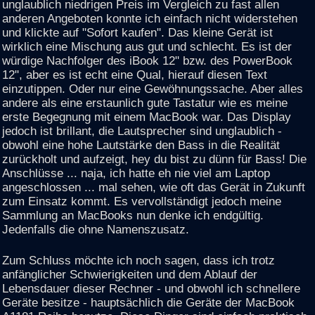
unglaublich niedrigen Preis im Vergleich zu fast allen
anderen Angeboten konnte ich einfach nicht widerstehen
und klickte auf "Sofort kaufen". Das kleine Gerät ist
wirklich eine Mischung aus gut und schlecht. Es ist der
würdige Nachfolger des iBook 12" bzw. des PowerBook
12", aber es ist echt eine Qual, hierauf diesen Text
einzutippen. Oder nur eine Gewöhnungssache. Aber alles
andere als eine erstaunlich gute Tastatur wie es meine
erste Begegnung mit einem MacBook war. Das Display
jedoch ist brillant, die Lautsprecher sind unglaublich -
obwohl eine hohe Lautstärke den Bass in die Realität
zurückholt und aufzeigt, hey du bist zu dünn für Bass! Die
Anschlüsse ... naja, ich hatte eh nie viel am Laptop
angeschlossen ... mal sehen, wie oft das Gerät in Zukunft
zum Einsatz kommt. Es vervollständigt jedoch meine
Sammlung an MacBooks nun denke ich endgültig.
Jedenfalls die ohne Namenszusatz.
Zum Schluss möchte ich noch sagen, dass ich trotz
anfänglicher Schwierigkeiten und dem Ablauf der
Lebensdauer dieser Rechner - und obwohl ich schnellere
Geräte besitze - hauptsächlich die Geräte der MacBook