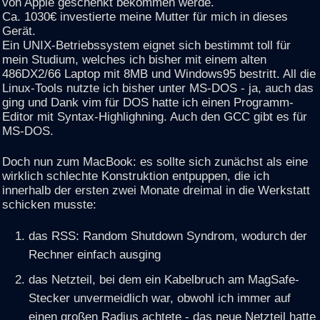
von Apple geschenkt bekommen werde.
Ca. 1030€ investierte meine Mutter für mich in dieses
Gerät.
Ein UNIX-Betriebssystem eignet sich bestimmt toll für
mein Studium, welches ich bisher mit einem alten
486DX2/66 Laptop mit 8MB und Windows95 bestritt. All die
Linux-Tools nutzte ich bisher unter MS-DOS - ja, auch das
ging und Dank vim für DOS hatte ich einen Programm-
Editor mit Syntax-Highlighning. Auch den GCC gibt es für
MS-DOS.
Doch nun zum MacBook: es sollte sich zunächst als eine
wirklich schlechte Konstruktion entpuppen, die ich
innerhalb der ersten zwei Monate dreimal in die Werkstatt
schicken musste:
das RSS: Random Shutdown Syndrom, wodurch der
Rechner einfach ausging
das Netzteil, bei dem ein Kabelbruch am MagSafe-
Stecker unvermeidlich war, obwohl ich immer auf
einen großen Radius achtete - das neue Netzteil hatte