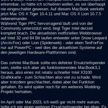
erkennbar, so hätte ich schwören wollen, es sei überhaupt
nie eingeschaltet gewesen. Auf diesem MacBook werkeln
jetzt Mac OS X Tiger 10.4.11 und Mac OS X Lion 10.7.5
nebeneinander.
Während Tiger PPC hervorragend läuft und von der
Community unterstützt wird, liegt Tiger Intel derzeit
komplett brach. Die aktuellsten inoffiziellen Webbrowser
auf Intel 32 und 64 Bit laufen entweder unter Snow Leopard
(ArcticFox) oder Lion (Spiderweb) - oder eben TenForFox
nur auf PowerPC - weil dies die aktuellsten Systeme auf
den jeweiligen Hardware-Plattformen sind.
Das zehnte MacBook sollte ein defekter Ersatzteilspender
sein, stellte sich aber als funktionierendes MacBook3,1
heraus, also eines mit relativ schneller Intel X3100
Grafikkarte - zum Schlachten also viel zu schade. Wird
aber trotzdem geschlachtet, dabei aber bei Funktion
gehalten. Es wird später noch für ein weiteres Modding-
Projekt herhalten.
Im April oder Mai 2023, ich weiß gar nicht mehr warum,
holte ich mir einen weiteren Ersatzteilspender bei ebay. Es