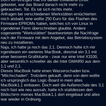
gebootet, war das Board danach nicht mehr zu
gebrauchen. Tot. Es tat sich nichts mehr.
Anfragen bei verschiedenen Werkstätten ernüchterten
mich alsbald, eine wollte 250 Euro für das Flashen des
Firmware-EPROMs haben, welches ich von Linux in
irgendeiner Form überschrieben glaubte. Andere
sogenannte "Werkstätten" beantworteten die Nachfrage
nach der Firmware mit dem Angebot, das Betriebssystem
neu zu installieren.
Naja, ich hatte ja noch das 2,1. Dennoch holte ich mir
irgendwann ein weiteres MacBook, diesmal ein 3,1 mit
einer besseren Grafikkarte - zwar nur eine Intel X3100,
aber wesentlich schneller als die Intel GMA950 aus dem
1,1 und 2,1.
Dieses MacBook hatte einen Wasserschaden bzw.
"Milchschaden". Trotzdem gekauft, denn von dem wollte
ich ursprünglich das Logic-Board in mein altes
MacBook1,1 einbauen. Doch weil die Außenschale des 3,1
noch fast wie neu aussah, hatte ich stattdessen den
Bildschirm meines MacBook1,1 dort eingebaut und alles
war wieder in Ordnung.