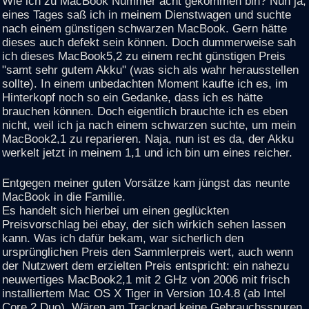
Wie ich zu MacBook Nummer acht gekommen bin? Nun ja,
eines Tages saß ich in meinem Dienstwagen und suchte
nach einem günstigen schwarzen MacBook. Gern hätte
dieses auch defekt sein können. Doch dummerweise sah
ich dieses MacBook5,2 zu einem recht günstigen Preis
"samt sehr gutem Akku" (was sich als wahr herausstellen
sollte). In einem unbedachten Moment kaufte ich es, im
Hinterkopf noch so ein Gedanke, dass ich es hätte
brauchen können. Doch eigentlich brauchte ich es eben
nicht, weil ich ja nach einem schwarzen suchte, um mein
MacBook2,1 zu reparieren. Naja, nun ist es da, der Akku
werkelt jetzt in meinem 1,1 und ich bin um eines reicher.
Entgegen meiner guten Vorsätze kam jüngst das neunte
MacBook in die Familie.
Es handelt sich hierbei um einen geglückten
Preisvorschlag bei ebay, der sich wirkich sehen lassen
kann. Was ich dafür bekam, war sicherlich den
ursprünglichen Preis den Sammlerpreis wert, auch wenn
der Nutzwert dem erzielten Preis entspricht: ein nahezu
neuwertiges MacBook2,1 mit 2 GHz von 2006 mit frisch
installiertem Mac OS X Tiger in Version 10.4.8 (ab Intel
Core 2 Duo). Wären am Trackpad keine Gebrauchsspuren