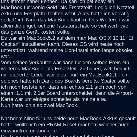
uns immer näher kennen. Da sah ich bei ebay ein
MacBook für wenig Geld "als Ersatzteil". Lediglich Netzteil,
Akku und Festplatte fehlten wohl. Alles hatte ich vorrätig,
so ließ ich Nine das MacBook kaufen. Des Weiteren war
allein die ungebrochene Tastaturschale so viel wert, wie
das ganze Gerät kosten sollte.
Es war ein MacBook5,2 auf dem man Mac OS X 10.11 "El
Capitan" installieren kann. Dieses OS wird heute noch
unterstützt, während meine Lion-Installation lange obsolet
war.
Vom selben Verkäufer war dann für den selben Preis ein
weiteres MacBook "als Ersatzteil" zu haben, welches ich
mir sicherte. Leider war dies "nur" ein MacBook2,1 - ein
solches hatte ich Dank des Boards bereits. Später sollte
ich noch feststellen, dass ein echtes 2,1 sich doch von
einem 1,1 mit 2,1er Board unterscheidet, denn die Airport-
Karte war um einiges schneller als meine alte.
Nun hatte ich also zwei MacBook.
Nachdem Nine für uns beide neue MacBook-Akkus gekauft
hatte, wollte ich ein PRAM-Reset machen, welcher auch
einwandfrei funktionierte.
Doch ein einziges mal ins darauf installierte Linux