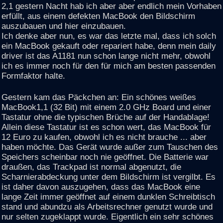
2,1 gestern Nacht hab ich aber aber endlich mein Vorhaben
erfüllt, aus einem defekten MacBook den Bildschirm
auszubauen und hier einzubauen.
Ich denke aber nun, es war das letzte mal, dass ich solch
ein MacBook gekauft oder repariert habe, denn mein daily
driver ist das A1181 nun schon lange nicht mehr, obwohl
ich es immer noch für den für mich am besten passenden
Formfaktor halte.
Gestern kam das Päckchen an: Ein schönes weißes
MacBook1,1 (32 Bit) mit einem 2.0 GHz Board und einer
Tastatur ohne die typischen Brüche auf der Handablage!
Allein diese Tastatur ist es schon wert, das MacBook für
12 Euro zu kaufen, obwohl ich es nicht brauche ... aber
haben möchte. Das Gerät wurde außer zum Tauschen des
Speichers scheinbar noch nie geöffnet. Die Batterie war
draußen, das Trackpad ist normal abgenutzt, die
Scharnierabdeckung unter dem Bildschirm ist vergilbt. Es
ist daher davon auszugehen, dass das MacBook eine
lange Zeit immer geöffnet auf einem dunklen Schreibtisch
stand und abundzu als Arbeitsrechner genutzt wurde und
nur selten zugeklappt wurde. Eigentlich ein sehr schönes