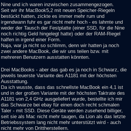
Nine und ich waren inzwischen zusammengezogen.
Seit wir ihr MacBook5,2 mit neuen Speicher-Riegeln
bestückt hatten, zickte es immer mehr rum und
irgendwann fuhr es gar nicht mehr hoch - es lahmte und
weder der Tausch der Festplatte (einer SSD, für die Nine
noch richtig Geld hingelegt hatte) oder der RAM-Riegel
halfen in irgend einer Form.
Naja, war ja nicht so schlimm, denn wir hatten ja noch
zwei andere MacBook, die wir uns teilen bzw. mit
mehreren Benutzern ausstatten könnten.
Drei MacBooks - aber das gab es ja noch in Schwarz, die
jeweils teuerste Variante des A1181 mit der höchsten
Ausstattung.
Da ich wusste, dass das schnellste MacBook ein 4,1 ist
und in der großen Variante mit der höchsten Taktrate des
A1181 von 2,4 GHz ausgeliefert wurde, bestellte ich mir
das Schwarze bei ebay für einen doch recht schmalen
Taler - mit SSD. Diese Geräte werden zusehend billiger,
seit sie als Mac nicht mehr taugen, da Lion als das letzte
Betriebssystem lang nicht mehr unterstützt wird - auch
nicht mehr von Drittherstellern.