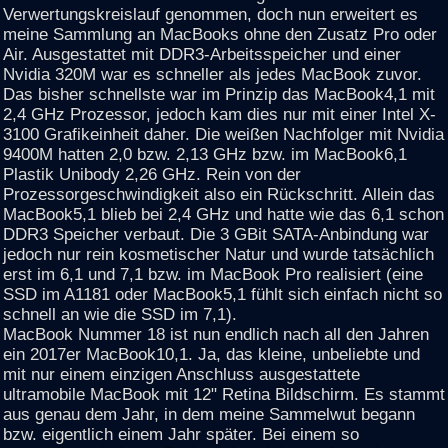
Verwertungskreislauf genommen, doch nun erweitert es
meine Sammlung an MacBooks ohne den Zusatz Pro oder
Air. Ausgestattet mit DDR3-Arbeitsspeicher und einer
Nvidia 320M war es schneller als jedes MacBook zuvor.
Das bisher schnellste war im Prinzip das MacBook4,1 mit
2,4 GHz Prozessor, jedoch kam dies nur mit einer Intel X-
3100 Grafikeinheit daher. Die weißen Nachfolger mit Nvidia
9400M hatten 2,0 bzw. 2,13 GHz bzw. im MacBook6,1
Plastik Unibody 2,26 GHz. Rein von der
Prozessorgeschwindigkeit also ein Rückschritt. Allein das
MacBook5,1 blieb bei 2,4 GHz und hatte wie das 6,1 schon
DDR3 Speicher verbaut. Die 3 GBit SATA-Anbindung war
jedoch nur rein kosmetischer Natur und wurde tatsächlich
erst im 6,1 und 7,1 bzw. im MacBook Pro realisiert (eine
SSD im A1181 oder MacBook5,1 fühlt sich einfach nicht so
schnell an wie die SSD im 7,1).
MacBook Nummer 18 ist nun endlich nach all den Jahren
ein 2017er MacBook10,1. Ja, das kleine, unbeliebte und
mit nur einem einzigen Anschluss ausgestattete
ultramobile MacBook mit 12" Retina Bildschirm. Es stammt
aus genau dem Jahr, in dem meine Sammelwut begann
bzw. eigentlich einem Jahr später. Bei einem so