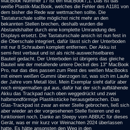
MacBook Nummer 17 ist ein MacBook7,1. Das ist das
weiße Plastik-MacBook, welches die Fehler des A1181 von
dem bisher die Rede war wettmachen sollte. Die
Tastaturschale sollte möglichst nicht mehr an den
bekannten Stellen brechen, deshalb wurden die
Abstandshalter durch eine komplette Umrandung des
Displays ersetzt. Die Tastaturschale ansich ist nun fest in
die Oberschale integriert, dafür lässt sich der Unterboden
mit nur 8 Schrauben komplett entfernen. Der Akku ist
semi-fest verbaut und ist als nicht-auswechselbares
Bauteil gedacht. Der Unterboden ist übrigens das gleiche
Bauteil wie der metallende untere Deckel des 13" MacBook
Pro, nur das dies passen zum Rest des weißen MacBooks
mit einem weißen Gummi überzogen ist, was sich im Laufe
der Jahre vom Metall löst. Mein Exemplar sieht dafür aber
noch einigermaßen gut aus, dafür hat der sich aufblähende
Akku das Trackpad nach oben weggedrückt und zwei
halbmondförmige Plastikstücke herausgebrochen. Das
Glas-Trackpad ist zwar an einer Stelle gebrochen, ließ sich
aber wieder an der vorgesehenen Stelle fixieren und es
funktioniert noch. Danke an Sleepy vom ABBUC für dieses
Gerät, was er mir kurz vor Weinachten 2024 überlassen
hatte. Es hätte ansonsten den Weg in den