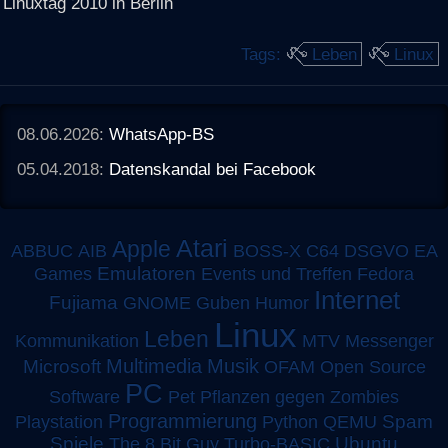
Linuxtag 2010 in Berlin
Tags:
Leben
Linux
08.06.2026:
WhatsApp-BS
05.04.2018:
Datenskandal bei Facebook
Atari
Apple
ABBUC
AIB
BOSS-X
C64
DSGVO
EA
Emulatoren
Games
Events und Treffen
Fedora
Internet
Fujiama
GNOME
Guben
Humor
Linux
Leben
MTV
Kommunikation
Messenger
Multimedia
Musik
Microsoft
OFAM
Open Source
PC
Software
Pet
Pflanzen gegen Zombies
Programmierung
Spam
Playstation
Python
QEMU
Spiele
Turbo-BASIC
Ubuntu
The 8 Bit Guy