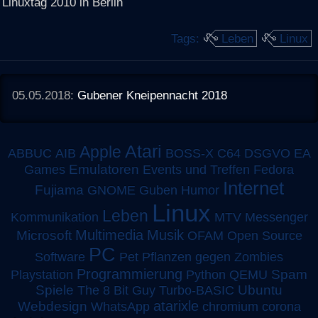
Linuxtag 2010 in Berlin
Tags:
Leben
Linux
05.05.2018:
Gubener Kneipennacht 2018
Atari
Apple
ABBUC
AIB
BOSS-X
C64
DSGVO
EA
Emulatoren
Games
Events und Treffen
Fedora
Internet
Fujiama
GNOME
Guben
Humor
Linux
Leben
MTV
Kommunikation
Messenger
Multimedia
Musik
Microsoft
OFAM
Open Source
PC
Software
Pet
Pflanzen gegen Zombies
Programmierung
Spam
Playstation
Python
QEMU
Spiele
Turbo-BASIC
Ubuntu
The 8 Bit Guy
atarixle
Webdesign
WhatsApp
chromium
corona