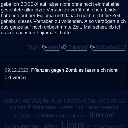
gebe ich BOSS-X auf, aber nicht ohne noch einmal eine
gesichtete allerletzte Version zu veröffentlichen. Leider
hatte ich auf der Fujiama und danach noch nicht die Zeit
gehabt, dieses Vorhaben zu vollenden. Also verzögert sich
das ganze auf noch unbestimmte Zeit. Mal sehen, ob ich
es zur nächsten Fujiama schaffe.
Tags:
Atari
Fujiama
Turbo-BASIC
09.12.2023:
Pflanzen gegen Zombies lässt sich nicht
aktivieren
Atari
Apple
ABBUC
AIB
BOSS-X
C64
DSGVO
EA
Emulatoren
Games
Events und Treffen
Fedora
Internet
Fujiama
GNOME
Guben
Humor
Linux
Leben
MTV
Kommunikation
Messenger