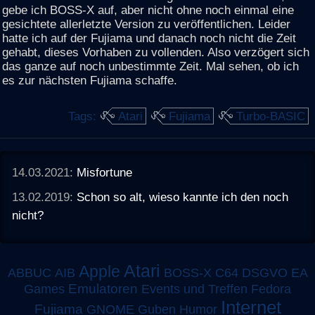
gebe ich BOSS-X auf, aber nicht ohne noch einmal eine
gesichtete allerletzte Version zu veröffentlichen. Leider
hatte ich auf der Fujiama und danach noch nicht die Zeit
gehabt, dieses Vorhaben zu vollenden. Also verzögert sich
das ganze auf noch unbestimmte Zeit. Mal sehen, ob ich
es zur nächsten Fujiama schaffe.
Tags:
Atari
Fujiama
Turbo-BASIC
14.03.2021:
Misfortune
13.02.2019:
Schon so alt, wieso kannte ich den noch
nicht?
Atari
Apple
ABBUC
AIB
BOSS-X
C64
DSGVO
EA
Emulatoren
Games
Events und Treffen
Fedora
Internet
Fujiama
GNOME
Guben
Humor