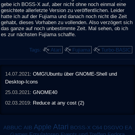
gebe ich BOSS-X auf, aber nicht ohne noch einmal eine
gesichtete allerletzte Version zu veröffentlichen. Leider
hatte ich auf der Fujiama und danach noch nicht die Zeit
gehabt, dieses Vorhaben zu vollenden. Also verzögert sich
das ganze auf noch unbestimmte Zeit. Mal sehen, ob ich
es zur nächsten Fujiama schaffe.
Tags:
Atari
Fujiama
Turbo-BASIC
14.07.2021:
OMG!Ubuntu über GNOME-Shell und
Desktop-Icons
25.03.2021:
GNOME40
02.03.2019:
Reduce at any cost (2)
Atari
Apple
ABBUC
AIB
BOSS-X
C64
DSGVO
EA
Emulatoren
Games
Events und Treffen
Fedora