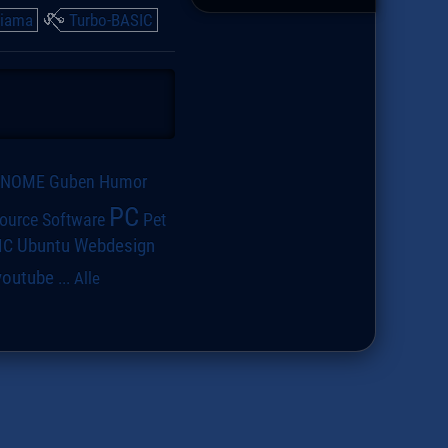
jiama
Turbo-BASIC
GNOME
Guben
Humor
PC
ource Software
Pet
IC
Ubuntu
Webdesign
youtube
...
Alle