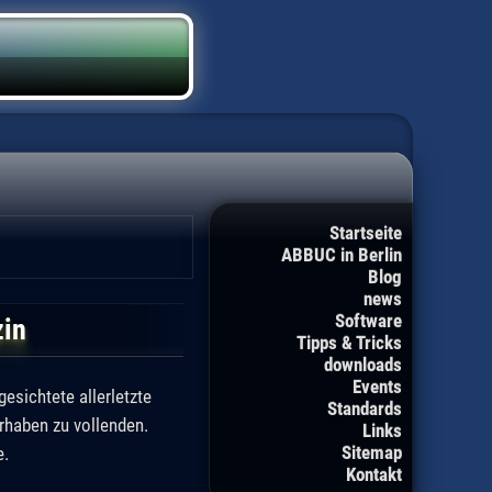
Startseite
ABBUC in Berlin
Blog
news
Software
zin
Tipps & Tricks
downloads
Events
esichtete allerletzte
Standards
orhaben zu vollenden.
Links
Sitemap
e.
Kontakt