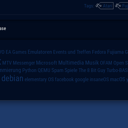
Tags:
Atari
Fu
ease
VO
Emulatoren
Events und Treffen
Fedora
Fujiama
EA Games
x
Multimedia
Microsoft
Musik
MTV
Messenger
OFAM
Open S
mmierung
Spiele
Spam
The 8 Bit Guy
Turbo-BAS
Python
QEMU
debian
macOS
elementary OS
a
facebook
google
insaneOS