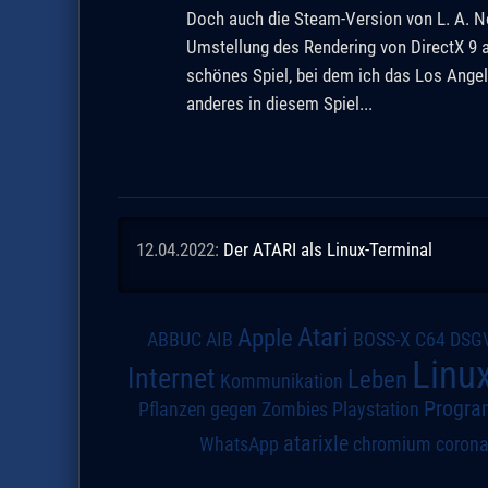
Doch auch die Steam-Version von L. A. No
Umstellung des Rendering von DirectX 9 a
schönes Spiel, bei dem ich das Los Ange
anderes in diesem Spiel...
12.04.2022:
Der ATARI als Linux-Terminal
Atari
Apple
DSG
ABBUC
AIB
BOSS-X
C64
Linu
Internet
Leben
Kommunikation
Progra
Pflanzen gegen Zombies
Playstation
atarixle
WhatsApp
chromium
coron