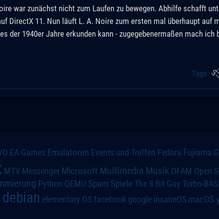
ire war zunächst nicht zum Laufen zu bewegen. Abhilfe schafft unt
uf DirectX 11. Nun läuft L. A. Noire zum ersten mal überhaupt auf 
les der 1940er Jahre erkunden kann - zugegebenermaßen mach ich b
Tags:
VO
Emulatoren
Events und Treffen
Fedora
Fujiama
EA Games
x
Multimedia
Microsoft
Musik
MTV
Messenger
OFAM
Open S
mmierung
Spiele
Spam
The 8 Bit Guy
Turbo-BAS
Python
QEMU
debian
macOS
elementary OS
a
facebook
google
insaneOS