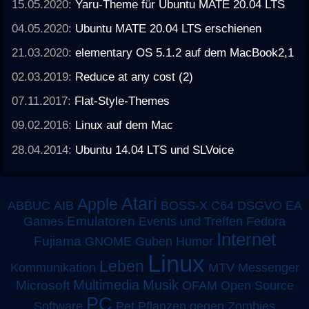
15.05.2020:
Yaru-Theme für Ubuntu MATE 20.04 LTS
04.05.2020:
Ubuntu MATE 20.04 LTS erschienen
21.03.2020:
elementary OS 5.1.2 auf dem MacBook2,1
02.03.2019:
Reduce at any cost (2)
07.11.2017:
Flat-Style-Themes
09.02.2016:
Linux auf dem Mac
28.04.2014:
Ubuntu 14.04 LTS und SLVoice
Atari
Apple
ABBUC
AIB
BOSS-X
C64
DSGVO
EA
Emulatoren
Games
Events und Treffen
Fedora
Internet
Fujiama
GNOME
Guben
Humor
Linux
Leben
MTV
Kommunikation
Messenger
Multimedia
Musik
Microsoft
OFAM
Open Source
PC
Software
Pet
Pflanzen gegen Zombies