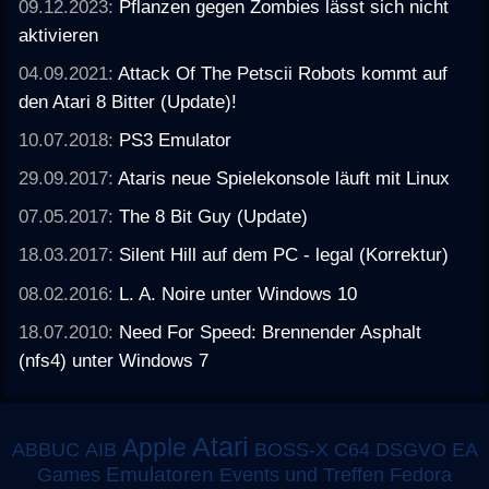
09.12.2023:
Pflanzen gegen Zombies lässt sich nicht
aktivieren
04.09.2021:
Attack Of The Petscii Robots kommt auf
den Atari 8 Bitter (Update)!
10.07.2018:
PS3 Emulator
29.09.2017:
Ataris neue Spielekonsole läuft mit Linux
07.05.2017:
The 8 Bit Guy (Update)
18.03.2017:
Silent Hill auf dem PC - legal (Korrektur)
08.02.2016:
L. A. Noire unter Windows 10
18.07.2010:
Need For Speed: Brennender Asphalt
(nfs4) unter Windows 7
Atari
Apple
ABBUC
AIB
BOSS-X
C64
DSGVO
EA
Emulatoren
Games
Events und Treffen
Fedora