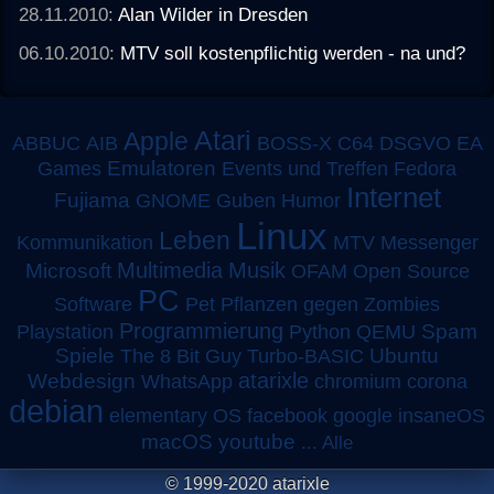
28.11.2010:
Alan Wilder in Dresden
06.10.2010:
MTV soll kostenpflichtig werden - na und?
Atari
Apple
ABBUC
AIB
BOSS-X
C64
DSGVO
EA
Emulatoren
Games
Events und Treffen
Fedora
Internet
Fujiama
GNOME
Guben
Humor
Linux
Leben
MTV
Kommunikation
Messenger
Multimedia
Musik
Microsoft
OFAM
Open Source
PC
Software
Pet
Pflanzen gegen Zombies
Programmierung
Spam
Playstation
Python
QEMU
Spiele
Turbo-BASIC
Ubuntu
The 8 Bit Guy
atarixle
Webdesign
WhatsApp
chromium
corona
debian
elementary OS
facebook
google
insaneOS
macOS
youtube
...
Alle
© 1999-2020 atarixle