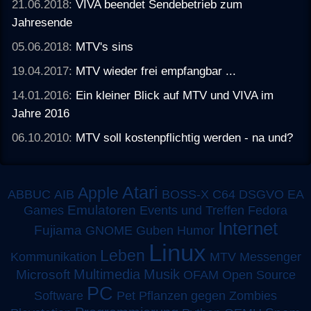
21.06.2018:
VIVA beendet Sendebetrieb zum
Jahresende
05.06.2018:
MTV's sins
19.04.2017:
MTV wieder frei empfangbar ...
14.01.2016:
Ein kleiner Blick auf MTV und VIVA im
Jahre 2016
06.10.2010:
MTV soll kostenpflichtig werden - na und?
Atari
Apple
ABBUC
AIB
BOSS-X
C64
DSGVO
EA
Emulatoren
Games
Events und Treffen
Fedora
Internet
Fujiama
GNOME
Guben
Humor
Linux
Leben
MTV
Kommunikation
Messenger
Multimedia
Musik
Microsoft
OFAM
Open Source
PC
Software
Pet
Pflanzen gegen Zombies