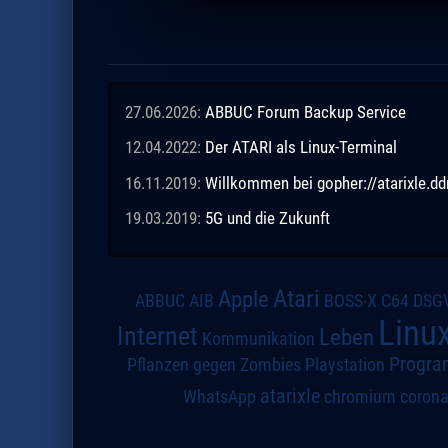
27.06.2026:
ABBUC Forum Backup Service
12.04.2022:
Der ATARI als Linux-Terminal
16.11.2019:
Willkommen bei gopher://atarixle.dd
19.03.2019:
5G und die Zukunft
Atari
Apple
DSG
ABBUC
AIB
BOSS-X
C64
Linu
Internet
Leben
Kommunikation
Progra
Pflanzen gegen Zombies
Playstation
atarixle
WhatsApp
chromium
coron