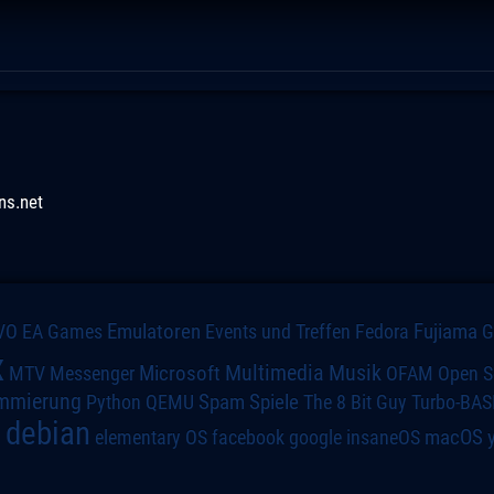
ns.net
VO
Emulatoren
Events und Treffen
Fedora
Fujiama
EA Games
x
Multimedia
Microsoft
Musik
MTV
Messenger
OFAM
Open S
mmierung
Spiele
Spam
The 8 Bit Guy
Turbo-BAS
Python
QEMU
debian
macOS
elementary OS
a
facebook
google
insaneOS