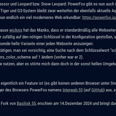
ssor und Leopard bzw. Snow Leopard: PowerFox gibt es nun auch in
Tiger und G3-System bleibt zwar weiterhin der ebenfalls aktuelle A
 nun endlich ein viel moderneres Web erkundbar:
https://powerfox.j
Hause
wicknix
hat das Manko, dass er standardmäßig alle Webseiten
 zufällig auf den nötigen Schlüssel in der Konfiguration gestoßen, 
sende helle Variante einer jeden Webseite anzuzeigen:
stätigen, man sei vorsichtig, eine Suche nach dem Schlüsselwort "
ers_color_scheme auf 1 ändern (vorher war er 2).
e nutzen, aber es störte mich dann doch in der sonst hellen Umg
eigentlich ein Feature ist (es gibt keinen anderen Browser unter S
nger des Browsers PowerFox namens
Interweb 55
(auf
GitHub
) aus, 
n Fork von
Basilisk 55
, erschien am 14.Dezember 2024 und bringt da