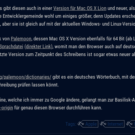
s gibt diesen auch in einer
Version für Mac OS X Lion
und neuer, als
e Entwicklergemeinde wohl um einiges größer, denn Updates ersche
 aber sie ist gleich auf mit der aktuellen Windows- und Linux-Versi
rk von
Palemoon
, dessen Mac OS X Version ebenfalls für 64 Bit (ab L
Sprachdatei
(direkter Link)
, womit man den Browser auch auf deuts
 letzte Version zum Zeitpunkt des Schreibens ist sogar etwas neuer a
rg/palemoon/dictionaries/
gibt es ein deutsches Wörterbuch, mit dem
hreibung prüfen lassen könnt.
ine, welche ich immer zu Google ändere, gelangt man zur Basilisk-A
-origin
für genau diesen Browser durchführen kann.
Tags:
Apple
Internet