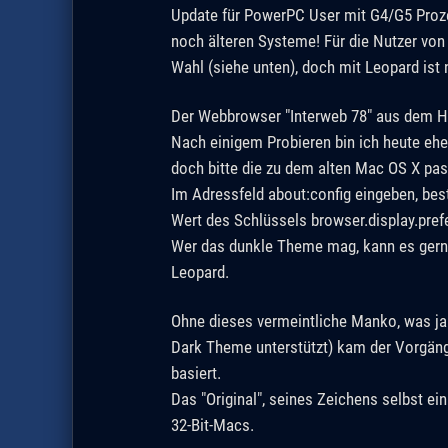
Update für PowerPC User mit G4/G5 Proze
noch älteren Systeme! Für die Nutzer von 
Wahl (siehe unten), doch mit Leopard ist
Der Webbrowser "Interweb 78" aus dem 
Nach einigem Probieren bin ich heute eher
doch bitte die zu dem alten Mac OS X pas
Im Adressfeld about:config eingeben, be
Wert des Schlüssels browser.display.pref
Wer das dunkle Theme mag, kann es gern
Leopard.
Ohne dieses vermeintliche Manko, was ja 
Dark Theme unterstützt) kam der Vorgä
basiert.
Das "Original", seines Zeichens selbst ei
32-Bit-Macs.