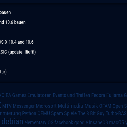
 bauen
und 10.6 bauen
OS X 10.4 and 10.6
C (update: läuft!)
tur)
VO
Emulatoren
Events und Treffen
Fedora
Fujiama
EA Games
x
Multimedia
Microsoft
Musik
MTV
Messenger
OFAM
Open S
mmierung
Spiele
Spam
The 8 Bit Guy
Turbo-BAS
Python
QEMU
debian
macOS
elementary OS
a
facebook
google
insaneOS