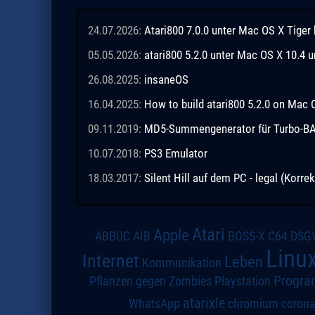
24.07.2026:
Atari800 7.0.0 unter Mac OS X Tiger
05.05.2026:
atari800 5.2.0 unter Mac OS X 10.4 
26.08.2025:
insaneOS
16.04.2025:
How to build atari800 5.2.0 on Mac 
09.11.2019:
MD5-Summengenerator für Turbo-BASI
10.07.2018:
PS3 Emulator
18.03.2017:
Silent Hill auf dem PC - legal (Korrek
Atari
Apple
DSG
ABBUC
AIB
BOSS-X
C64
Linu
Internet
Leben
Kommunikation
Progra
Pflanzen gegen Zombies
Playstation
atarixle
WhatsApp
chromium
coron