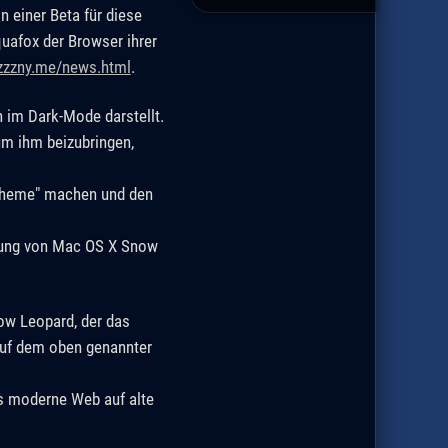
 einer Beta für diese
quafox der Browser ihrer
azzzny.me/news.html
.
 im Dark-Mode darstellt.
um ihm beizubringen,
scheme" machen und den
ebung von Mac OS X Snow
now Leopard, der das
auf dem oben genannter
s moderne Web auf alte