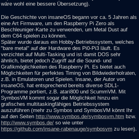
wäre wohl eine bessere Übersetzung).
Die Geschichte von insaneOS begann vor ca. 5 Jahren als
eine Art Firmware, um den Raspberry Pi Zero als
Beschleuniger-Karte zu verwenden, um Metal Dust auf
dem C64 spielen zu können.
Später wurde daraus ein Hobby-Betriebssystem, welches
"bare metal" auf der Hardware des Pi0-Pi3 läuft. Es
verzichtet auf Multi-Tasking und ist damit DOS sehr
ähnlich, bietet jedoch Zugriff auf die Sound- und
Grafikmöglichkeiten des Raspberry Pi. Es bietet auch
Möglichkeiten für perfektes Timing von Bildwiederholraten,
z.B. in Emulatoren und Spielen. Insane, der Autor von
insaneOS, hat entsprechend bereits diverse SDL1-
Programme portiert, z.B. atari800 und ScummVM. Mit
SymbosVM kommt sogar die Möglichkeit hinzu ein
grafisches multitaskingfähiges Betriebssystem
auszuführen (mehr zu Symbos und SymbosVM könnt Ihr
auf den Seiten
http://www.symbos.de/symbosvm.htm
bzw.
http://www.symbos.de/
so wie unter
https://github.com/insane-rabenauge/symbosvm
zu lesen).