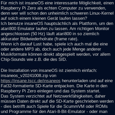
Für mich ist insaneOS eine interessante Möglichkeit, einen
Raspberry Pi Zero als echten Computer zu verwenden,
denn wer will schon den unheimlich schweren Linux-Kernel
auf solch einem kleinen Gerät laufen lassen?
Ich benutze insaneOS hauptsächlich als Plattform, um den
atari800 Emulator laufen zu lassen. Am richtigen Monitor
angeschlossen (50 Hz) läuft atari800 in so ziemlich
akkurater Bildwiederholrate (frame rate).
Wenn ich darauf Lust habe, spiele ich auch mal die eine
oder andere MP3 ab, doch auch jede Menge anderer
Musikformate können direkt abgespielt werden, vor allem
Chip-Sounds wie z.B. die des SID.
Die Installation von insaneOS ist ziemlich einfach:
insaneos_v20241008.zip von
https://insane.tscc.de/insaneos
herunterladen und auf eine
Fat32-formatierte SD-Karte entpacken. Die Karte in den
Raspberry Pi Zero einlegen und das System startet.
Das System verzichtet auf Netzwerkfähigkeiten, daher
müssen Daten direkt auf die SD-Karte geschrieben werden
- dies betrifft auch Spiele für die ScummVM oder ROMs
und Programme für den Atari-8-Bit-Emulator - oder man