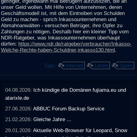
geringer, irgendwann mal Betrügern aufzusitzen, die an
unser Geld wollen. Mit Hilfe von Unternehmen, deren
Geschäftsmodell ist, mit dem Eintreiben von Schulden
Geld zu machen - sprich Inkassounternehmen und
Abmahnanwälten - versuchen Betrüger, ihre Opfer zu
Zahlungen zu nötigen. Deshalb hier ein kleiner Tipp vom
NDR-Ratgeber, was Inkassounternehmen überhaupt
dürfen:
https://www.ndr.de/ratgeber/verbraucher/Inkasso-
Welche-Rechte-haben-Schuldner,inkasso130.html
.
Tags:
Internet
Leben
Spam
04.08.2026:
Ich kündige die Domänen fujiama.eu und
atarixle.de
27.06.2026:
ABBUC Forum Backup Service
21.02.2026:
Gleiche Jahre ...
29.01.2026:
Aktuelle Web-Browser für Leopard, Snow