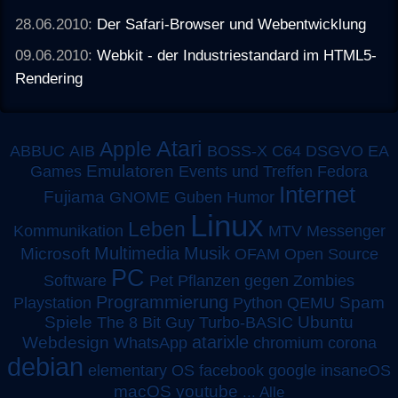
28.06.2010:
Der Safari-Browser und Webentwicklung
09.06.2010:
Webkit - der Industriestandard im HTML5-
Rendering
Atari
Apple
ABBUC
AIB
BOSS-X
C64
DSGVO
EA
Emulatoren
Games
Events und Treffen
Fedora
Internet
Fujiama
GNOME
Guben
Humor
Linux
Leben
MTV
Kommunikation
Messenger
Multimedia
Musik
Microsoft
OFAM
Open Source
PC
Software
Pet
Pflanzen gegen Zombies
Programmierung
Spam
Playstation
Python
QEMU
Spiele
Turbo-BASIC
Ubuntu
The 8 Bit Guy
atarixle
Webdesign
WhatsApp
chromium
corona
debian
elementary OS
facebook
google
insaneOS
macOS
youtube
...
Alle