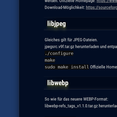
werden. Offizielle Homepage:
https://www
Download-Möglichkeit:
https://sourceforg
libjpeg
Gleiches gilt für JPEG-Dateien.
jpegsrc.v9f.tar.gz herunterladen und entp
./configure
make
sudo make install
Offizielle Hom
libwebp
So wie für das neuere WEBP-Format:
libwebp-refs_tags_v1.1.0.tar.gz herunterla