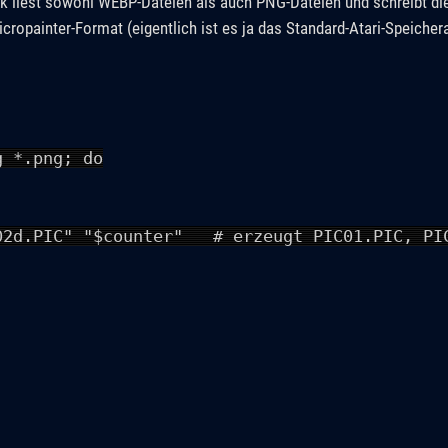
 liest sowohl WEBP-Dateien als auch PNG-Dateien und schreibt die
cropainter-Format (eigentlich ist es ja das Standard-Atari-Speiche
g *.png; do
d.PIC" "$counter" # erzeugt PIC01.PIC, PIC