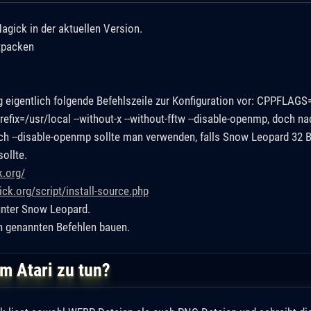
agick in der aktuellen Version.
tpacken
eigentlich folgende Befehlszeile zur Konfiguration vor: CPPFLAGS="
refix=/usr/local --without-x --without-fftw --disable-openmp, doch 
lich --disable-openmp sollte man verwenden, falls Snow Leopard 32 
ollte.
k.org/
ck.org/script/install-source.php
unter Snow Leopard.
en genannten Befehlen bauen.
m Atari zu tun?