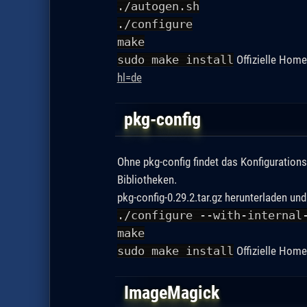
./autogen.sh
./configure
make
sudo make install
Offizielle Hom
hl=de
pkg-config
Ohne pkg-config findet das Konfigurations
Bibliotheken.
pkg-config-0.29.2.tar.gz herunterladen un
./configure --with-internal
make
sudo make install
Offizielle Hom
ImageMagick