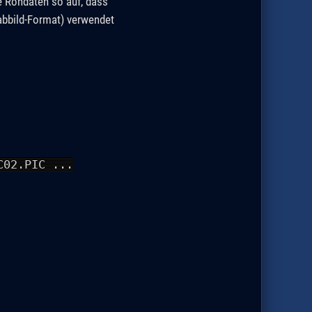
 Rohdaten so auf, dass
rabbild-Format) verwendet
02.PIC ...