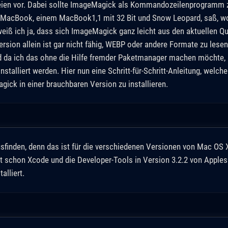
eien vor. Dabei sollte ImageMagick als Kommandozeilenprogramm
MacBook, einem MacBook1,1 mit 32 Bit und Snow Leopard, saß, wol
ß ich ja, dass sich ImageMagick ganz leicht aus den aktuellen Quel
Version allein ist gar nicht fähig, WEBP oder andere Formate zu les
- und da ich das ohne die Hilfe fremder Paketmanager machen möchte
stalliert werden. Hier nun eine Schritt-für-Schritt-Anleitung, welch
ck in einer brauchbaren Version zu installieren.
sfinden, denn das ist für die verschiedenen Versionen von Mac OS X
it schon Xcode und die Developer-Tools in Version 3.2.2 von Apples
alliert.