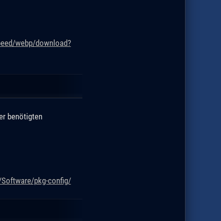
speed/webp/download?
er benötigten
/Software/pkg-config/