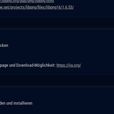
.libpng.org/pub/png/libpng.html
e.net/projects/libpng/files/libpng16/1.6.53/
acken
epage und Download-Möglichkeit:
https://ijg.org/
den und installieren