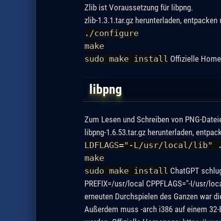
Zlib ist Voraussetzung für libpng.
zlib-1.3.1.tar.gz herunterladen, entpacken
./configure
make
sudo make install
Offizielle Hom
libpng
Zum Lesen und Schreiben von PNG-Dateien
libpng-1.6.53.tar.gz herunterladen, entpa
LDFLAGS="-L/usr/local/lib" 
make
sudo make install
ChatGPT schlug 
PREFIX=/usr/local CPPFLAGS="-I/usr/local/
erneuten Durchspielen des Ganzen war die
Außerdem muss -arch i386 auf einem 32-B