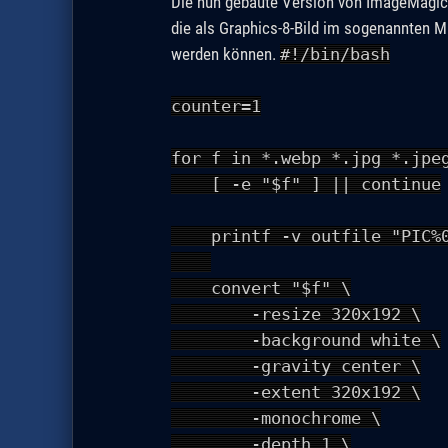
Die nun gebaute Version von ImageMagick
die als Graphics-8-Bild im sogenannten Mi
werden können.
#!/bin/bash
counter=1
for f in *.webp *.jpg *.jpe
[ -e "$f" ] || continue
printf -v outfile "PIC%02
convert "$f" \
-resize 320x192 \
-background white \
-gravity center \
-extent 320x192 \
-monochrome \
-depth 1 \