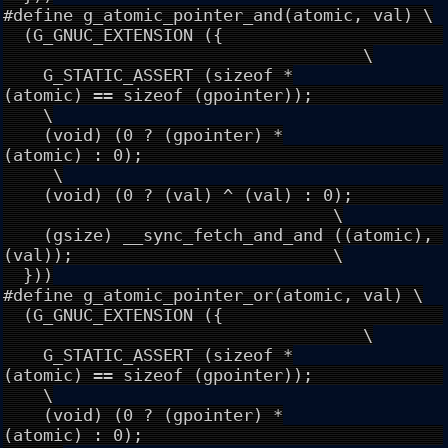
#define g_atomic_pointer_and(atomic, val) \
(G_GNUC_EXTENSION ({
\
G_STATIC_ASSERT (sizeof *
(atomic) == sizeof (gpointer));
\
(void) (0 ? (gpointer) *
(atomic) : 0);
\
(void) (0 ? (val) ^ (val) : 0);
\
(gsize) __sync_fetch_and_and ((atomic),
(val)); \
}))
#define g_atomic_pointer_or(atomic, val) \
(G_GNUC_EXTENSION ({
\
G_STATIC_ASSERT (sizeof *
(atomic) == sizeof (gpointer));
\
(void) (0 ? (gpointer) *
(atomic) : 0);