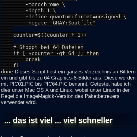
-monochrome \
-depth 1 \
-define quantum:format=unsigned \
-negate "GRAY:$outfile"
counter=$((counter + 1))
# Stoppt bei 64 Dateien
if [ $counter -gt 64 ]; then
break
fi
done
Dieses Script liest ein ganzes Verzeichnis an Bildern
ein und gibt bis zu 64 Graphics-8-Bilder aus. Diese werden
mit PIC01.PIC bis PIC64.PIC benannt. Getestet habe ich
dies unter Mac OS X und Linux, wobei unter Linux in der
Regel die ImageMagick-Version des Paketbetreuers
verwendet wird.
... das ist viel ... viel schneller