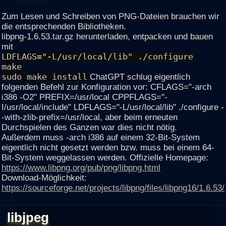
Zum Lesen und Schreiben von PNG-Dateien brauchen wir
die entsprechenden Bibliotheken.
libpng-1.6.53.tar.gz herunterladen, entpacken und bauen
mit
LDFLAGS="-L/usr/local/lib" ./configure
make
sudo make install
ChatGPT schlug eigentlich
folgenden Befehl zur Konfiguration vor: CFLAGS="-arch
i386 -O2" PREFIX=/usr/local CPPFLAGS="-
I/usr/local/include" LDFLAGS="-L/usr/local/lib" ./configure -
-with-zlib-prefix=/usr/local, aber beim erneuten
Durchspielen des Ganzen war dies nicht nötig.
Außerdem muss -arch i386 auf einem 32-Bit-System
eigentlich nicht gesetzt werden bzw. muss bei einem 64-
Bit-System weggelassen werden. Offizielle Homepage:
https://www.libpng.org/pub/png/libpng.html
Download-Möglichkeit:
https://sourceforge.net/projects/libpng/files/libpng16/1.6.53/
libjpeg