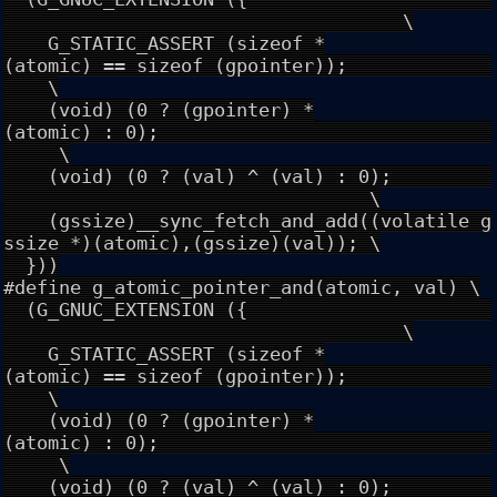
\
G_STATIC_ASSERT (sizeof *
(atomic) == sizeof (gpointer));
\
(void) (0 ? (gpointer) *
(atomic) : 0);
\
(void) (0 ? (val) ^ (val) : 0);
\
(gssize)__sync_fetch_and_add((volatile g
ssize *)(atomic),(gssize)(val)); \
}))
#define g_atomic_pointer_and(atomic, val) \
(G_GNUC_EXTENSION ({
\
G_STATIC_ASSERT (sizeof *
(atomic) == sizeof (gpointer));
\
(void) (0 ? (gpointer) *
(atomic) : 0);
\
(void) (0 ? (val) ^ (val) : 0);