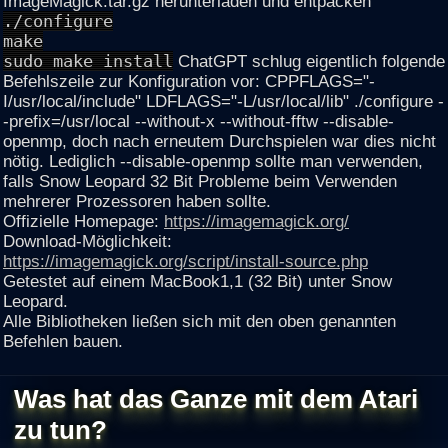
ImageMagick.tar.gz herunterladen und entpacken
./configure
make
sudo make install
ChatGPT schlug eigentlich folgende
Befehlszeile zur Konfiguration vor: CPPFLAGS="-
I/usr/local/include" LDFLAGS="-L/usr/local/lib" ./configure -
-prefix=/usr/local --without-x --without-fftw --disable-
openmp, doch nach erneutem Durchspielen war dies nicht
nötig. Lediglich --disable-openmp sollte man verwenden,
falls Snow Leopard 32 Bit Probleme beim Verwenden
mehrerer Prozessoren haben sollte.
Offizielle Homepage:
https://imagemagick.org/
Download-Möglichkeit:
https://imagemagick.org/script/install-source.php
Getestet auf einem MacBook1,1 (32 Bit) unter Snow
Leopard.
Alle Bibliotheken ließen sich mit den oben genannten
Befehlen bauen.
Was hat das Ganze mit dem Atari
zu tun?