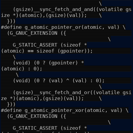
\
(gsize)__sync_fetch_and_and((volatile gs
ize *)(atomic),(gsize)(val)); \
}))
#define g_atomic_pointer_or(atomic, val) \
(G_GNUC_EXTENSION ({
\
G_STATIC_ASSERT (sizeof *
(atomic) == sizeof (gpointer));
\
(void) (0 ? (gpointer) *
(atomic) : 0);
\
(void) (0 ? (val) ^ (val) : 0);
\
(gsize)__sync_fetch_and_or((volatile gsi
ze *)(atomic),(gsize)(val)); \
}))
#define g_atomic_pointer_xor(atomic, val) \
(G_GNUC_EXTENSION ({
\
G_STATIC_ASSERT (sizeof *