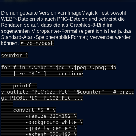
Die nun gebaute Version von ImageMagick liest sowohl
WEBP-Dateien als auch PNG-Dateien und schreibt die
Rohdaten so auf, dass die als Graphics-8-Bild im
sogenannten Micropainter-Format (eigentlich ist es ja das
Standard-Atari-Speicherabbild-Format) verwendet werden
können.
#!/bin/bash
counter=1
for f in *.webp *.jpg *.jpeg *.png; do
[ -e "$f" ] || continue
printf -
v outfile "PIC%02d.PIC" "$counter" # erzeu
gt PIC01.PIC, PIC02.PIC ...
convert "$f" \
-resize 320x192 \
-background white \
-gravity center \
-extent 320x192 \