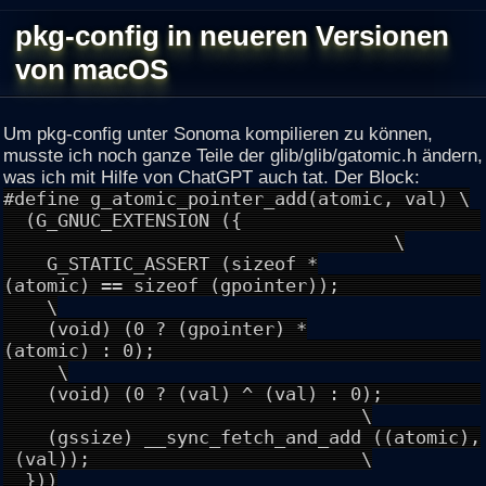
pkg-config in neueren Versionen
von macOS
Um pkg-config unter Sonoma kompilieren zu können,
musste ich noch ganze Teile der glib/glib/gatomic.h ändern,
was ich mit Hilfe von ChatGPT auch tat. Der Block:
#define g_atomic_pointer_add(atomic, val) \
(G_GNUC_EXTENSION ({
\
G_STATIC_ASSERT (sizeof *
(atomic) == sizeof (gpointer));
\
(void) (0 ? (gpointer) *
(atomic) : 0);
\
(void) (0 ? (val) ^ (val) : 0);
\
(gssize) __sync_fetch_and_add ((atomic),
(val)); \
}))