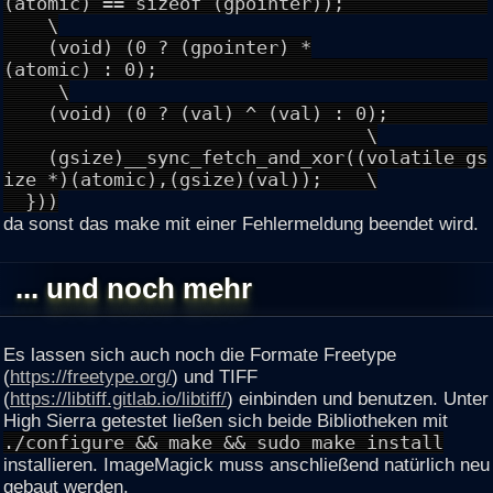
(atomic) == sizeof (gpointer));
\
(void) (0 ? (gpointer) *
(atomic) : 0);
\
(void) (0 ? (val) ^ (val) : 0);
\
(gsize)__sync_fetch_and_xor((volatile gs
ize *)(atomic),(gsize)(val)); \
}))
da sonst das make mit einer Fehlermeldung beendet wird.
... und noch mehr
Es lassen sich auch noch die Formate Freetype
(
https://freetype.org/
) und TIFF
(
https://libtiff.gitlab.io/libtiff/
) einbinden und benutzen. Unter
High Sierra getestet ließen sich beide Bibliotheken mit
./configure && make && sudo make install
installieren. ImageMagick muss anschließend natürlich neu
gebaut werden.