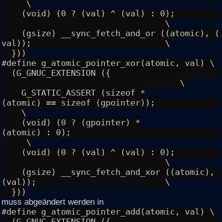
\
(void) (0 ? (val) ^ (val) : 0);
\
(gsize) __sync_fetch_and_or ((atomic), (
val)); \
}))
#define g_atomic_pointer_xor(atomic, val) \
(G_GNUC_EXTENSION ({
\
G_STATIC_ASSERT (sizeof *
(atomic) == sizeof (gpointer));
\
(void) (0 ? (gpointer) *
(atomic) : 0);
\
(void) (0 ? (val) ^ (val) : 0);
\
(gsize) __sync_fetch_and_xor ((atomic),
(val)); \
}))
muss abgeändert werden in
#define g_atomic_pointer_add(atomic, val) \
(G_GNUC_EXTENSION ({