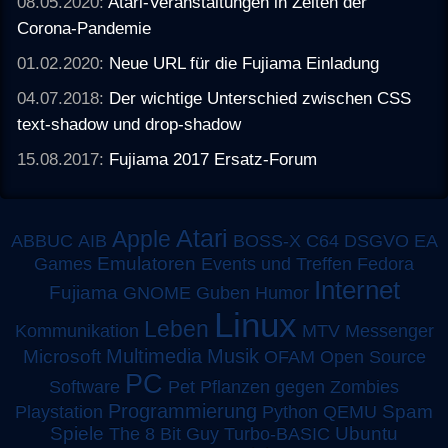
08.05.2020:
Atari-Veranstaltungen in Zeiten der
Corona-Pandemie
01.02.2020:
Neue URL für die Fujiama Einladung
04.07.2018:
Der wichtige Unterschied zwischen CSS
text-shadow und drop-shadow
15.08.2017:
Fujiama 2017 Ersatz-Forum
Atari
Apple
ABBUC
AIB
BOSS-X
C64
DSGVO
EA
Emulatoren
Games
Events und Treffen
Fedora
Internet
Fujiama
GNOME
Guben
Humor
Linux
Leben
MTV
Kommunikation
Messenger
Multimedia
Musik
Microsoft
OFAM
Open Source
PC
Software
Pet
Pflanzen gegen Zombies
Programmierung
Spam
Playstation
Python
QEMU
Spiele
Turbo-BASIC
Ubuntu
The 8 Bit Guy