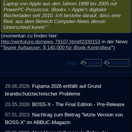
Laptop von Apple aus den Jahren 1998 bis 2005 mit
PowerPC-Prozessor. iBooks = Apple's digitaler
Bücherladen seit 2010. Ich bestehe darauf, dass eine
Red. aus dem Bereich Computer-News diesen
Unterschied kennt!
(momentan zu finden hier:
http://winfuture.de/news,79107.html#2330153
in der News
"
Teurer Aufpasser: $ 140.000 für iBook-Kontrolleur
")
Tags:
Apple
Internet
29.06.2026:
Fujiama 2026 entfällt auf Grund
brandschutztechnischer Probleme
23.05.2026:
BOSS-X - The Final Edition - Pre-Release
07.01.2023:
Nachtrag zum Beitrag "letzte Version von
BOSS-X" im ABBUC-Magazin