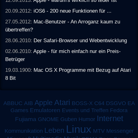
20.09.2012:
iOS6 - 200 neue Funktionen für ...
27.05.2012:
Mac-Benutzer - An Arroganz kaum zu
übertreffen?
28.06.2010:
Der Safari-Browser und Webentwicklung
02.06.2010:
Apple - für mich einfach nur ein Preis-
Betrüger
19.03.1900:
Mac OS X Programme mit Bezug auf Atari
8 Bit
Atari
Apple
ABBUC
AIB
BOSS-X
C64
DSGVO
EA
Emulatoren
Games
Events und Treffen
Fedora
Internet
Fujiama
GNOME
Guben
Humor
Linux
Leben
MTV
Kommunikation
Messenger