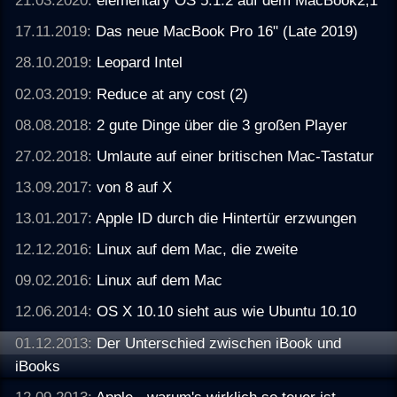
21.03.2020:
elementary OS 5.1.2 auf dem MacBook2,1
17.11.2019:
Das neue MacBook Pro 16" (Late 2019)
28.10.2019:
Leopard Intel
02.03.2019:
Reduce at any cost (2)
08.08.2018:
2 gute Dinge über die 3 großen Player
27.02.2018:
Umlaute auf einer britischen Mac-Tastatur
13.09.2017:
von 8 auf X
13.01.2017:
Apple ID durch die Hintertür erzwungen
12.12.2016:
Linux auf dem Mac, die zweite
09.02.2016:
Linux auf dem Mac
12.06.2014:
OS X 10.10 sieht aus wie Ubuntu 10.10
01.12.2013:
Der Unterschied zwischen iBook und
iBooks
12.09.2013:
Apple - warum's wirklich so teuer ist