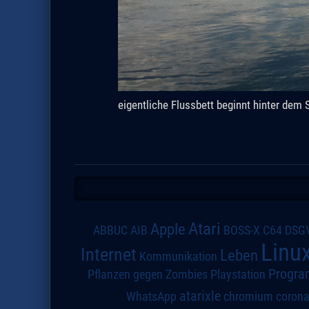
eigentliche Flussbett beginnt hinter dem 
Atari
Apple
DSG
ABBUC
AIB
BOSS-X
C64
Linu
Internet
Leben
Kommunikation
Progra
Pflanzen gegen Zombies
Playstation
atarixle
WhatsApp
chromium
coron