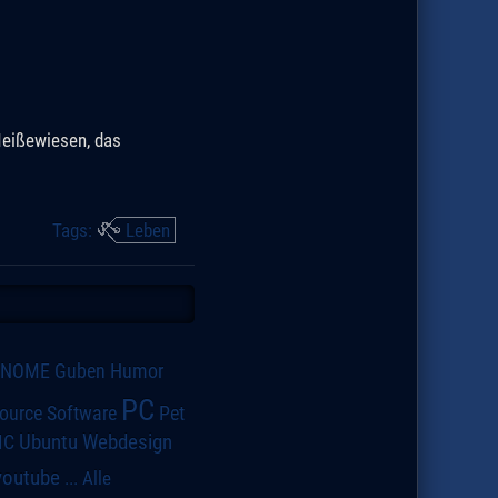
Neißewiesen, das
Tags:
Leben
GNOME
Guben
Humor
PC
ource Software
Pet
IC
Ubuntu
Webdesign
youtube
...
Alle