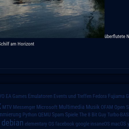
überflutete 
Schilf am Horizont
VO
Emulatoren
Events und Treffen
Fedora
Fujiama
EA Games
x
Multimedia
Microsoft
Musik
MTV
Messenger
OFAM
Open S
mmierung
Spiele
Spam
The 8 Bit Guy
Turbo-BAS
Python
QEMU
debian
macOS
elementary OS
a
facebook
google
insaneOS