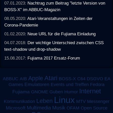
07.01.2023:
Nachtrag zum Beitrag "letzte Version von
BOSS-X" im ABBUC-Magazin
08.05.2020:
Atari-Veranstaltungen in Zeiten der
Corona-Pandemie
01.02.2020:
Neue URL für die Fujiama Einladung
04.07.2018:
Der wichtige Unterschied zwischen CSS
text-shadow und drop-shadow
15.08.2017:
Fujiama 2017 Ersatz-Forum
Atari
Apple
ABBUC
AIB
BOSS-X
C64
DSGVO
EA
Emulatoren
Games
Events und Treffen
Fedora
Internet
Fujiama
GNOME
Guben
Humor
Linux
Leben
MTV
Kommunikation
Messenger
Multimedia
Musik
Microsoft
OFAM
Open Source